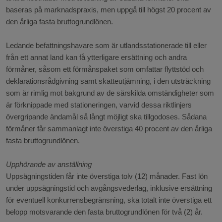
baseras på marknadspraxis, men uppgå till högst 20 procent av
den årliga fasta bruttogrundlönen.
Ledande befattningshavare som är utlandsstationerade till eller
från ett annat land kan få ytterligare ersättning och andra
förmåner, såsom ett förmånspaket som omfattar flyttstöd och
deklarationsrådgivning samt skatteutjämning, i den utsträckning
som är rimlig mot bakgrund av de särskilda omständigheter som
är förknippade med stationeringen, varvid dessa riktlinjers
övergripande ändamål så långt möjligt ska tillgodoses. Sådana
förmåner får sammanlagt inte överstiga 40 procent av den årliga
fasta bruttogrundlönen.
Upphörande av anställning
Uppsägningstiden får inte överstiga tolv (12) månader. Fast lön
under uppsägningstid och avgångsvederlag, inklusive ersättning
för eventuell konkurrensbegränsning, ska totalt inte överstiga ett
belopp motsvarande den fasta bruttogrundlönen för två (2) år.