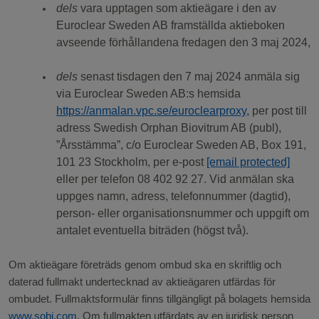
dels
vara upptagen som aktieägare i den av
Euroclear Sweden AB framställda aktieboken
avseende förhållandena fredagen den 3
maj 2024,
dels
senast tisdagen den 7
maj 2024 anmäla sig
via Euroclear Sweden AB:s hemsida
https://anmalan.vpc.se/euroclearproxy
, per post till
adress
Swedish Orphan Biovitrum AB (publ),
”Årsstämma”, c/o Euroclear Sweden AB, Box 191,
101 23 Stockholm, per e-post
[email protected]
eller per telefon 08 402 92 27. Vid anmälan ska
uppges namn, adress, telefonnummer (dagtid),
person- eller organisationsnummer och uppgift om
antalet eventuella biträden (högst två).
Om aktieägare företräds genom ombud ska en skriftlig och
daterad fullmakt undertecknad av aktieägaren utfärdas för
ombudet. Fullmaktsformulär finns tillgängligt på bolagets hemsida
www.sobi.com
.
Om fullmakten utfärdats av en juridisk person