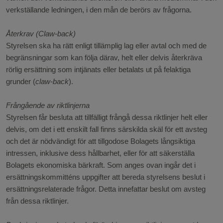
verkställande ledningen, i den mån de berörs av frågorna.
Återkrav (Claw-back)
Styrelsen ska ha rätt enligt tillämplig lag eller avtal och med de
begränsningar som kan följa därav, helt eller delvis återkräva
rörlig ersättning som intjänats eller betalats ut på felaktiga
grunder (
claw-back
).
Frångående av riktlinjerna
Styrelsen får besluta att tillfälligt frångå dessa riktlinjer helt eller
delvis, om det i ett enskilt fall finns särskilda skäl för ett avsteg
och det är nödvändigt för att tillgodose Bolagets långsiktiga
intressen, inklusive dess hållbarhet, eller för att säkerställa
Bolagets ekonomiska bärkraft. Som anges ovan ingår det i
ersättningskommitténs uppgifter att bereda styrelsens beslut i
ersättningsrelaterade frågor. Detta innefattar beslut om avsteg
från dessa riktlinjer.