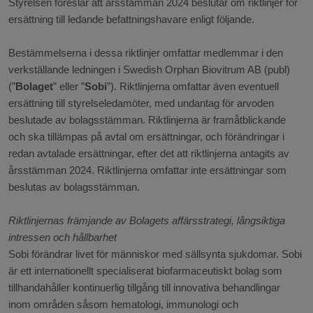
Styrelsen föreslår att årsstämman 2024 beslutar om riktlinjer för
ersättning till ledande befattningshavare enligt följande.
Bestämmelserna i dessa riktlinjer omfattar medlemmar i den
verkställande ledningen i Swedish Orphan Biovitrum AB (publ)
(”
Bolaget
” eller ”
Sobi
”). Riktlinjerna omfattar även eventuell
ersättning till styrelseledamöter, med undantag för arvoden
beslutade av bolagsstämman. Riktlinjerna är framåtblickande
och ska tillämpas på avtal om ersättningar, och förändringar i
redan avtalade ersättningar, efter det att riktlinjerna antagits av
årsstämman 2024. Riktlinjerna omfattar inte ersättningar som
beslutas av bolagsstämman.
Riktlinjernas främjande av Bolagets affärsstrategi, långsiktiga
intressen och hållbarhet
Sobi förändrar livet för människor med sällsynta sjukdomar. Sobi
är ett internationellt specialiserat biofarmaceutiskt bolag som
tillhandahåller kontinuerlig tillgång till innovativa behandlingar
inom områden såsom hematologi, immunologi och