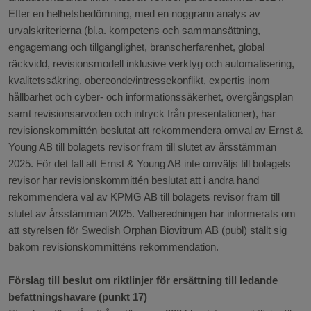
Efter en helhetsbedömning, med en noggrann analys av
urvalskriterierna (bl.a. kompetens och sammansättning,
engagemang och tillgänglighet, branscherfarenhet, global
räckvidd, revisionsmodell inklusive verktyg och automatisering,
kvalitetssäkring, obereonde/intressekonflikt, expertis inom
hållbarhet och cyber- och informationssäkerhet, övergångsplan
samt revisionsarvoden och intryck från presentationer), har
revisionskommittén beslutat att rekommendera omval av Ernst &
Young AB till bolagets revisor fram till slutet av årsstämman
2025. För det fall att Ernst & Young AB inte omväljs till bolagets
revisor har revisionskommittén beslutat att i andra hand
rekommendera val av KPMG AB till bolagets revisor fram till
slutet av årsstämman 2025. Valberedningen har informerats om
att styrelsen för Swedish Orphan Biovitrum AB (publ) ställt sig
bakom revisionskommitténs rekommendation.
Förslag till beslut om riktlinjer för ersättning till ledande
befattningshavare (punkt 17)