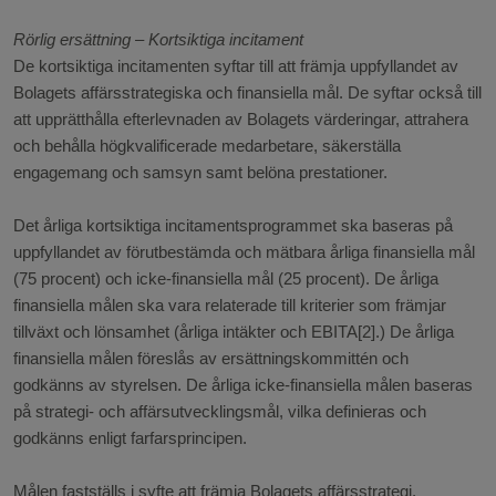
Rörlig ersättning – Kortsiktiga incitament
De kortsiktiga incitamenten syftar till att främja uppfyllandet av
Bolagets affärsstrategiska och finansiella mål. De syftar också till
att upprätthålla efterlevnaden av Bolagets värderingar, attrahera
och behålla högkvalificerade medarbetare, säkerställa
engagemang och samsyn samt belöna prestationer.
Det årliga kortsiktiga incitamentsprogrammet ska baseras på
uppfyllandet av förutbestämda och mätbara årliga finansiella mål
(75 procent) och icke-finansiella mål (25 procent). De årliga
finansiella målen ska vara relaterade till kriterier som främjar
tillväxt och lönsamhet (årliga intäkter och EBITA[2].) De årliga
finansiella målen föreslås av ersättningskommittén och
godkänns av styrelsen. De årliga icke-finansiella målen baseras
på strategi- och affärsutvecklingsmål, vilka definieras och
godkänns enligt farfarsprincipen.
Målen fastställs i syfte att främja Bolagets affärsstrategi,