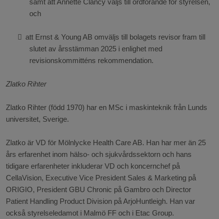
samt att Annette Clancy väljs till ordförande för styrelsen,
och

att Ernst & Young AB omväljs till bolagets revisor fram till
slutet av årsstämman 2025 i enlighet med
revisionskommitténs rekommendation.
Zlatko Rihter
Zlatko Rihter (född 1970) har en MSc i maskinteknik från Lunds
universitet, Sverige.
Zlatko är VD för Mölnlycke Health Care AB. Han har mer än 25
års erfarenhet inom hälso- och sjukvårdssektorn och hans
tidigare erfarenheter inkluderar VD och koncernchef på
CellaVision, Executive Vice President Sales & Marketing på
ORIGIO, President GBU Chronic på Gambro och Director
Patient Handling Product Division på ArjoHuntleigh. Han var
också styrelseledamot i Malmö FF och i Etac Group.