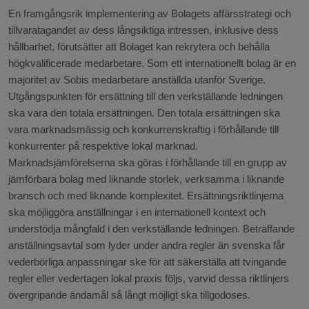
En framgångsrik implementering av Bolagets affärsstrategi och
tillvaratagandet av dess långsiktiga intressen, inklusive dess
hållbarhet, förutsätter att Bolaget kan rekrytera och behålla
högkvalificerade medarbetare. Som ett internationellt bolag är en
majoritet av Sobis medarbetare anställda utanför Sverige.
Utgångspunkten för ersättning till den verkställande ledningen
ska vara den totala ersättningen. Den totala ersättningen ska
vara marknadsmässig och konkurrenskraftig i förhållande till
konkurrenter på respektive lokal marknad.
Marknadsjämförelserna ska göras i förhållande till en grupp av
jämförbara bolag med liknande storlek, verksamma i liknande
bransch och med liknande komplexitet. Ersättningsriktlinjerna
ska möjliggöra anställningar i en internationell kontext och
understödja mångfald i den verkställande ledningen. Beträffande
anställningsavtal som lyder under andra regler än svenska får
vederbörliga anpassningar ske för att säkerställa att tvingande
regler eller vedertagen lokal praxis följs, varvid dessa riktlinjers
övergripande ändamål så långt möjligt ska tillgodoses.