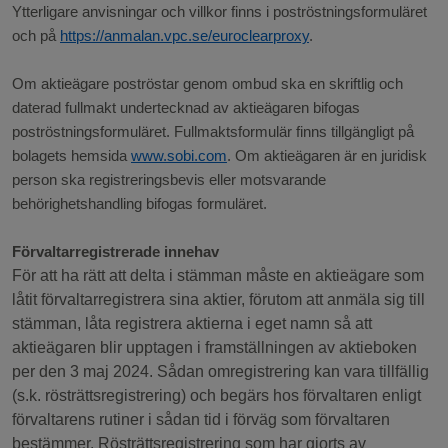
Ytterligare anvisningar och villkor finns i poströstningsformuläret
och på
https://anmalan.vpc.se/euroclearproxy
.
Om aktieägare poströstar genom ombud ska en skriftlig och
daterad fullmakt undertecknad av aktieägaren bifogas
poströstningsformuläret. Fullmaktsformulär finns tillgängligt på
bolagets hemsida
www.sobi.com
. Om aktieägaren är en juridisk
person ska registreringsbevis eller motsvarande
behörighetshandling bifogas formuläret.
Förvaltarregistrerade innehav
För att ha rätt att delta i stämman måste en aktieägare som
låtit förvaltarregistrera sina aktier, förutom att anmäla sig till
stämman, låta registrera aktierna i eget namn så att
aktieägaren blir upptagen i framställningen av aktieboken
per den 3
maj 2024. Sådan omregistrering kan vara tillfällig
(s.k. rösträttsregistrering) och begärs hos förvaltaren enligt
förvaltarens rutiner i sådan tid i förväg som förvaltaren
bestämmer. Rösträttsregistrering som har gjorts av