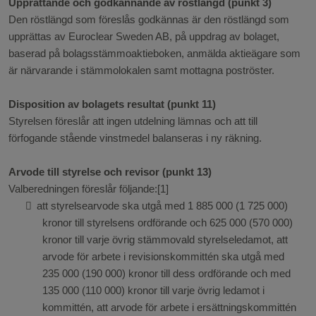
Upprättande och godkännande av röstlängd (punkt 3)
Den röstlängd som föreslås godkännas är den röstlängd som
upprättas av Euroclear Sweden AB, på uppdrag av bolaget,
baserad på bolagsstämmoaktieboken, anmälda aktieägare som
är närvarande i stämmolokalen samt mottagna poströster.
Disposition av bolagets resultat (punkt 11)
Styrelsen föreslår att ingen utdelning lämnas och att till
förfogande stående vinstmedel balanseras i ny räkning.
Arvode till styrelse och revisor (punkt 13)
Valberedningen föreslår följande:[1]

att styrelsearvode ska utgå med 1
885
000 (1
725
000)
kronor till styrelsens ordförande och 625
000 (570
000)
kronor till varje övrig stämmovald styrelseledamot, att
arvode för arbete i revisionskommittén ska utgå med
235
000 (190
000) kronor till dess ordförande och med
135
000 (110
000) kronor till varje övrig ledamot i
kommittén, att arvode för arbete i ersättningskommittén