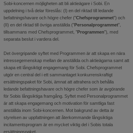
Sobi-koncernen möjligheten att bli aktieägare i Sobi. En
uppdelning i två delar föreslås: (I) en del riktad till ledande
befattningshavare och högre chefer (”
Chefsprogrammet
”) och
(II) en del riktad till övriga anställda (”
Personalprogrammet
”,
tillsammans med Chefsprogrammet, ”
Programmen
”), med
separata beslut i vardera del.
Det övergripande syftet med Programmen är att skapa en nära
intressegemenskap mellan de anställda och aktieägarna samt att
skapa ett långsiktigt engagemang för Sobi. Chefsprogrammet
utgör en central del i ett sammantaget konkurrenskraftigt
ersättningspaket för Sobi, ämnat att attrahera och behålla
ledande befattningshavare och högre chefer som är avgörande
för Sobis långsiktiga framgång. Syftet med Personalprogrammet
är att skapa engagemang och motivation för samtliga fast
anställda inom Sobi-koncernen. Mot bakgrund av detta är
styrelsen av uppfattningen att återkommande långsiktiga
incitamentsprogram är en mycket viktig del i Sobis totala
ersättningspaket.