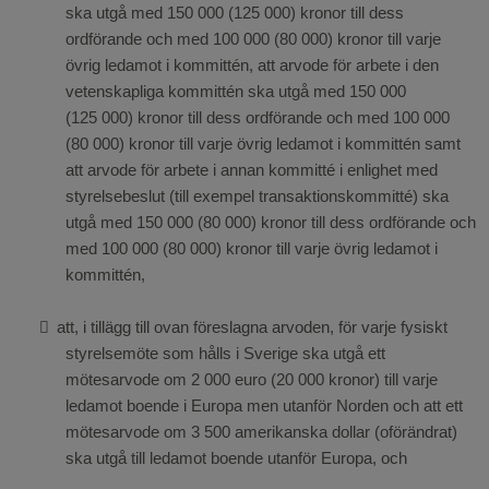
ska utgå med 150
000 (125
000) kronor till dess
ordförande och med 100
000 (80
000) kronor till varje
övrig ledamot i kommittén, att arvode för arbete i den
vetenskapliga kommittén ska utgå med 150
000
(125
000) kronor till dess ordförande och med 100
000
(80
000) kronor till varje övrig ledamot i kommittén samt
att arvode för arbete i annan kommitté i enlighet med
styrelsebeslut (till exempel transaktionskommitté) ska
utgå med 150
000 (80
000) kronor till dess ordförande och
med 100
000 (80
000) kronor till varje övrig ledamot i
kommittén,

att, i tillägg till ovan föreslagna arvoden, för varje fysiskt
styrelsemöte som hålls i Sverige ska utgå ett
mötesarvode om 2
000 euro (20
000 kronor) till varje
ledamot boende i Europa men utanför Norden och att ett
mötesarvode om 3
500 amerikanska dollar (oförändrat)
ska utgå till ledamot boende utanför Europa, och