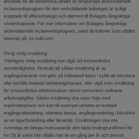
används för att bestämma utfallet av långsiktiga aktierelaterade
incitamentsprogram för den verkställande ledningen är tydligt
kopplade till affärsstrategin och därmed till Bolagets långsiktiga
värdeskapande. För mer information om Bolagets långsiktiga
aktierelaterade incitamentsprogram, samt de kriterier som utfallet
baseras på, se sobi.com.
Övrig rörlig ersättning
Ytterligare rörlig ersättning kan utgå vid extraordinära
omständigheter, förutsatt att sådan ersättning är av
engångskaraktär och görs på individuell basis i syfte att rekrytera
eller behålla ledande befattningshavare, eller utgå som ersättning
för extraordinära arbetsinsatser utöver personens ordinarie
arbetsuppgifter. Sådan ersättning ska vara i linje med
marknadspraxis och kan till exempel omfatta en kontant
engångsutbetalning, retention bonus, avgångsvederlag i händelse
av en ägarförändring eller liknande. Ersättningen ska inte
överstiga ett belopp motsvarande den fasta bruttogrundlönen för
tre (3) år samt inte utfalla mer än en gång per år och person.