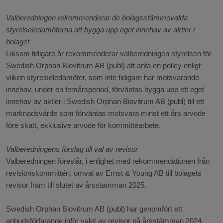
Valberedningen rekommenderar de bolagsstämmovalda
styrelseledamöterna att bygga upp eget innehav av aktier i
bolaget
Liksom tidigare år rekommenderar valberedningen styrelsen för
Swedish Orphan Biovitrum AB (publ) att anta en policy enligt
vilken styrelseledamöter, som inte tidigare har motsvarande
innehav, under en femårsperiod, förväntas bygga upp ett eget
innehav av aktier i Swedish Orphan Biovitrum AB (publ) till ett
marknadsvärde som förväntas motsvara minst ett års arvode
före skatt, exklusive arvode för kommittéarbete.
Valberedningens förslag till val av revisor
Valberedningen föreslår, i enlighet med rekommendationen från
revisionskommittén, omval av Ernst & Young AB till bolagets
revisor fram till slutet av årsstämman 2025.
Swedish Orphan Biovitrum AB (publ) har genomfört ett
anbudsförfarande inför valet av revisor på årsstämman 2024.