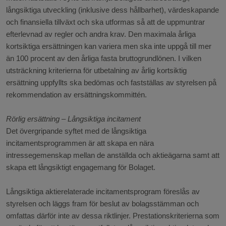
långsiktiga utveckling (inklusive dess hållbarhet), värdeskapande
och finansiella tillväxt och ska utformas så att de uppmuntrar
efterlevnad av regler och andra krav. Den maximala årliga
kortsiktiga ersättningen kan variera men ska inte uppgå till mer
än 100 procent av den årliga fasta bruttogrundlönen. I vilken
utsträckning kriterierna för utbetalning av årlig kortsiktig
ersättning uppfyllts ska bedömas och fastställas av styrelsen på
rekommendation av ersättningskommittén.
Rörlig ersättning – Långsiktiga incitament
Det övergripande syftet med de långsiktiga
incitamentsprogrammen är att skapa en nära
intressegemenskap mellan de anställda och aktieägarna samt att
skapa ett långsiktigt engagemang för Bolaget.
Långsiktiga aktierelaterade incitamentsprogram föreslås av
styrelsen och läggs fram för beslut av bolagsstämman och
omfattas därför inte av dessa riktlinjer. Prestationskriterierna som