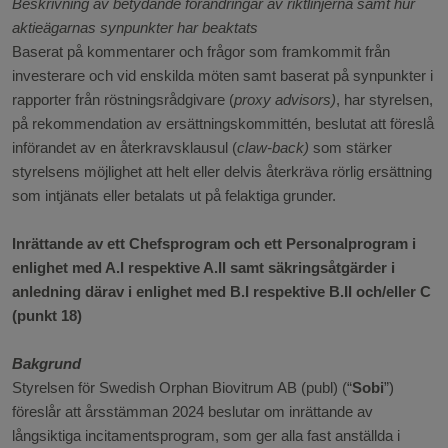
Beskrivning av betydande förändringar av riktlinjerna samt hur
aktieägarnas synpunkter har beaktats
Baserat på kommentarer och frågor som framkommit från
investerare och vid enskilda möten samt baserat på synpunkter i
rapporter från röstningsrådgivare (
proxy advisors)
, har styrelsen,
på rekommendation av ersättningskommittén, beslutat att föreslå
införandet av en återkravsklausul (
claw-back)
som stärker
styrelsens möjlighet att helt eller delvis återkräva rörlig ersättning
som intjänats eller betalats ut på felaktiga grunder.
Inrättande av ett Chefsprogram och ett Personalprogram i
enlighet med A.I respektive A.II samt säkringsåtgärder i
anledning därav i enlighet med B.I respektive B.II och/eller C
(punkt 18)
Bakgrund
Styrelsen för Swedish Orphan Biovitrum AB (publ) (“
Sobi
”)
föreslår att årsstämman 2024 beslutar om inrättande av
långsiktiga incitamentsprogram, som ger alla fast anställda i