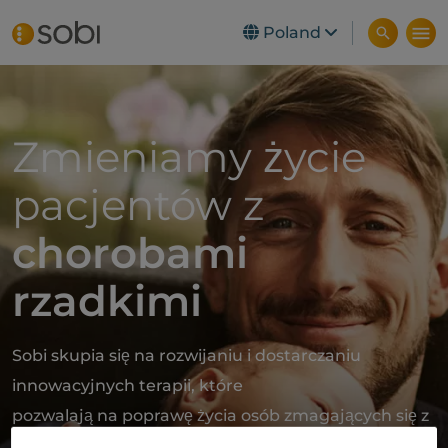
Poland
Skip to main content
Zmieniamy życie
pacjentów z
chorobami
rzadkimi
Sobi skupia się na rozwijaniu i dostarczaniu
innowacyjnych terapii, które
pozwalają na poprawę życia osób zmagających się z
chorobami rzadkimi.