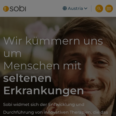
Austria
Skip to main content
Wir kümmern uns
um
Menschen mit
seltenen
Erkrankungen
Sobi widmet sich der Entwicklung und
Durchführung von innovativen Therapien, die das