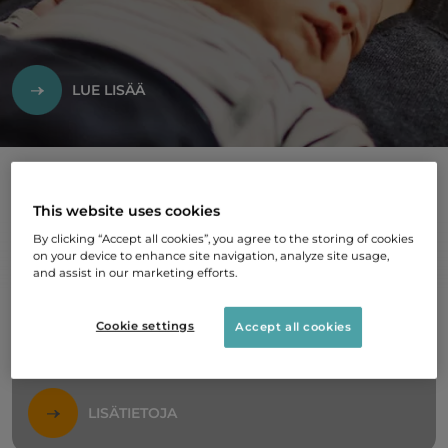
LUE LISÄÄ
This website uses cookies
Harvinaiset sairaudet
By clicking “Accept all cookies”, you agree to the storing of cookies
on your device to enhance site navigation, analyze site usage,
Harvinaissairaudet ovat yllättävän yleisiä, sillä
and assist in our marketing efforts.
ne koskettavat yli 300 miljoonaa ihmistä ympäri
maailmaa. Arviolta yli 300 000 suomalaisella on
Cookie settings
Accept all cookies
jokin harvinainen sairaus, vamma, oireyhtymä
tai epämuodostuma.
LISÄTIETOJA