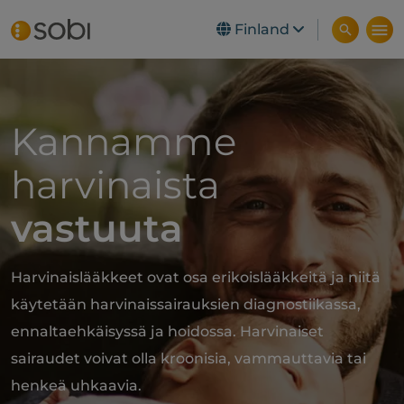
Finland
Skip to main content
Kannamme
harvinaista
vastuuta
Harvinaislääkkeet ovat osa erikoislääkkeitä ja niitä
käytetään harvinaissairauksien diagnostiikassa,
ennaltaehkäisyssä ja hoidossa. Harvinaiset
sairaudet voivat olla kroonisia, vammauttavia tai
henkeä uhkaavia.