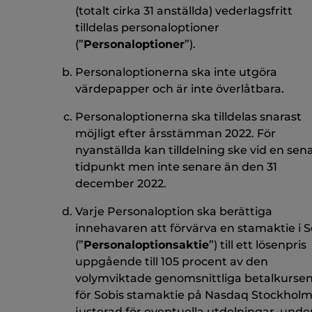
(totalt cirka 31 anställda) vederlagsfritt
tilldelas personaloptioner
(”
Personaloptioner
”).
Personaloptionerna ska inte utgöra
värdepapper och är inte överlåtbara.
Personaloptionerna ska tilldelas snarast
möjligt efter årsstämman 2022. För
nyanställda kan tilldelning ske vid en sen
tidpunkt men inte senare än den 31
december 2022.
Varje Personaloption ska berättiga
innehavaren att förvärva en stamaktie i S
(”
Personaloptionsaktie
”) till ett lösenpris
uppgående till 105 procent av den
volymviktade genomsnittliga betalkurse
för Sobis stamaktie på Nasdaq Stockholm
justerad för eventuella utdelningar, unde