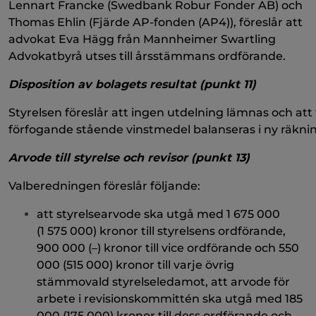
Lennart Francke (Swedbank Robur Fonder AB) och
Thomas Ehlin (Fjärde AP-fonden (AP4)), föreslår att
advokat Eva Hägg från Mannheimer Swartling
Advokatbyrå utses till årsstämmans ordförande.
Disposition av bolagets resultat (punkt 11)
Styrelsen föreslår att ingen utdelning lämnas och att t
förfogande stående vinstmedel balanseras i ny räkni
Arvode till styrelse och revisor (punkt 13)
Valberedningen föreslår följande:
att styrelsearvode ska utgå med 1 675 000
(1 575 000) kronor till styrelsens ordförande,
900 000 (–) kronor till vice ordförande och 550
000 (515 000) kronor till varje övrig
stämmovald styrelseledamot, att arvode för
arbete i revisionskommittén ska utgå med 185
000 (175 000) kronor till dess ordförande och