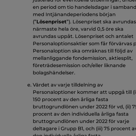
en period om tio handelsdagar i samban
med Intjänandeperiodens början
(”
Lösenpriset
”). Lösenpriset ska avrundas 
närmaste hela öre, varvid 0,5 öre ska
avrundas uppåt. Lösenpriset och antalet
Personaloptionsaktier som får förvärvas 
Personaloption ska omräknas till följd av
mellanliggande fondemission, aktiesplit,
företrädesemission och/eller liknande
bolagshändelser.
Värdet av varje tilldelning av
Personaloptioner kommer att uppgå till (i
150 procent av den årliga fasta
bruttogrundlönen under 2022 för vd, (ii) 7
procent av den individuella årliga fasta
bruttogrundlönen under 2022 för varje
deltagare i Grupp B1, och (iii) 75 procent a
den individuella årliga fasta