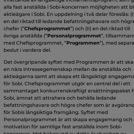
alla fast anställda i Sobi-koncernen möjligheten att bl
aktieägare i Sobi. En uppdelning i två delar föreslås: (I
en del riktad till ledande befattningshavare och högr
chefer (”
Chefsprogrammet
”) och (II) en del riktad till
övriga anställda (”
Personalprogrammet
”, tillsamman
med Chefsprogrammet, ”
Programmen
”), med separ
beslut i vardera del.
Det övergripande syftet med Programmen är att sk
en nära intressegemenskap mellan de anställda och
aktieägarna samt att skapa ett långsiktigt engagem
för Sobi. Chefsprogrammet utgör en central del i ett
sammantaget konkurrenskraftigt ersättningspaket f
Sobi, ämnat att attrahera och behålla ledande
befattningshavare och högre chefer som är avgöran
för Sobis långsiktiga framgång. Syftet med
Personalprogrammet är att skapa engagemang och
motivation för samtliga fast anställda inom Sobi-
koncernen. Mot bakgrund av detta är styrelsen av