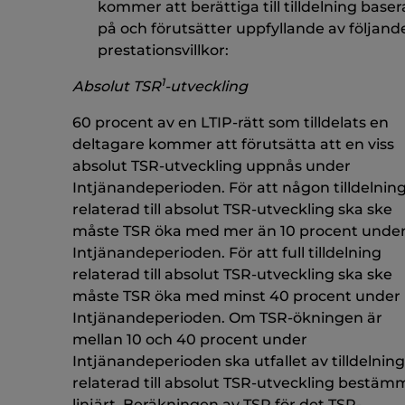
kommer att berättiga till tilldelning baser
på och förutsätter uppfyllande av följand
prestationsvillkor
:
1
Absolut TSR
-utveckling
60 procent av en LTIP-rätt som tilldelats en
deltagare kommer att förutsätta att en viss
absolut TSR-utveckling uppnås under
Intjänandeperioden. För att någon tilldelnin
relaterad till absolut TSR-utveckling ska ske
måste TSR öka med mer än 10 procent unde
Intjänandeperioden. För att full tilldelning
relaterad till absolut TSR-utveckling ska ske
måste TSR öka med minst 40 procent under
Intjänandeperioden. Om TSR-ökningen är
mellan 10 och 40 procent under
Intjänandeperioden ska utfallet av tilldelnin
relaterad till absolut TSR-utveckling bestäm
linjärt. Beräkningen av TSR för det TSR-