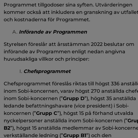
Programmet tillgodoser sina syften. Utvärderingen
kommer också att inkludera en granskning av utfalle
och kostnaderna för Programmet.
Införande av Programmen
Styrelsen föreslår att årsstämman 2022 beslutar om
införande av Programmen enligt nedan angivna
huvudsakliga villkor och principer:
Chefsprogrammet
Chefsprogrammet föreslås riktas till högst 336 anstäl
inom Sobi-koncernen, varav högst 270 anställda chef
inom Sobi-koncernen (”
Grupp D
”), högst 35 anställda
ledande befattningshavare (vice president) i Sobi-
koncernen (”
Grupp C
”), högst 15 på förhand utvalda
nyckelpersoner anställda inom Sobi-koncernen (”
Gru
B2
”), högst 15 anställda medlemmar av Sobi-koncern
verkställande ledning (”
Grupp B1
”) och den