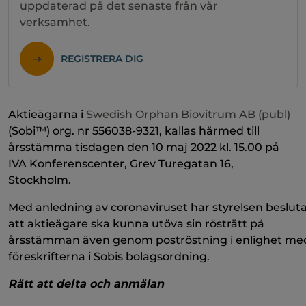
uppdaterad på det senaste från vår
verksamhet.
REGISTRERA DIG
Aktieägarna i
Swedish Orphan Biovitrum AB (publ)
(Sobi™) org. nr 556038-9321, kallas härmed till
årsstämma tisdagen den 10 maj 2022 kl. 15.00 på
IVA Konferenscenter, Grev Turegatan 16,
Stockholm.
Med anledning av coronaviruset har styrelsen beslut
att aktieägare ska kunna utöva sin rösträtt på
årsstämman även genom poströstning i enlighet me
föreskrifterna i Sobis bolagsordning.
Rätt att delta och anmälan