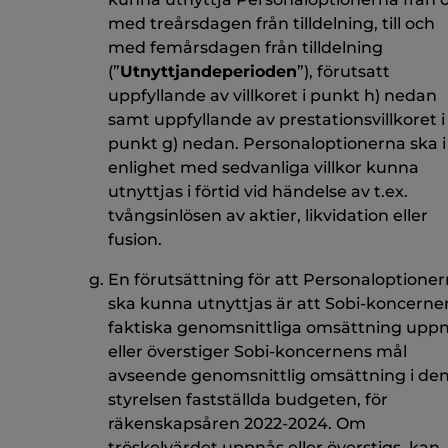
med treårsdagen från tilldelning, till och
med femårsdagen från tilldelning
(”
Utnyttjandeperioden
”), förutsatt
uppfyllande av villkoret i punkt h) nedan
samt uppfyllande av prestationsvillkoret i
punkt g) nedan. Personaloptionerna ska i
enlighet med sedvanliga villkor kunna
utnyttjas i förtid vid händelse av t.ex.
tvångsinlösen av aktier, likvidation eller
fusion.
En förutsättning för att Personaloptione
ska kunna utnyttjas är att Sobi-koncerne
faktiska genomsnittliga omsättning upp
eller överstiger Sobi-koncernens mål
avseende genomsnittlig omsättning i den
styrelsen fastställda budgeten, för
räkenskapsåren 2022-2024. Om
tröskelvärdet uppnås eller överstigs, kan