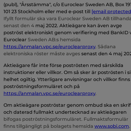
(publ), "Årsstämma", c/o Euroclear Sweden AB, Box 191
101 23 Stockholm eller med e-post till
[email protected
Ifyllt formulär ska vara Euroclear Sweden AB tillhand
senast den 4
maj 2022. Aktieägare kan även avge
poströst elektroniskt genom verifiering med BankID 
Euroclear
Sweden AB:s hemsida
https://anmalan.vpc.se/euroclearproxy
. Sådana
elektroniska röster måste avges
senast den 4 maj 202
Aktieägare får inte förse poströsten med särskilda
instruktioner eller villkor. Om så sker är poströsten i s
helhet ogiltig. Ytterligare anvisningar och villkor finns 
poströstningsformuläret och på
https://anmalan.vpc.se/euroclearproxy
.
Om aktieägare poströstar genom ombud ska en skrift
och daterad fullmakt undertecknad av aktieägaren
bifogas poströstningsformuläret. Fullmaktsformulär
finns tillgängligt på bolagets hemsida
www.sobi.com
.