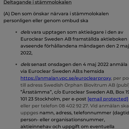
Deltagande i stämmolokalen
(A) Den som önskar närvara i stämmolokalen
personligen eller genom ombud ska
dels
vara upptagen som aktieägare i den av
Euroclear Sweden AB framställda aktieboken
avseende förhållandena måndagen den 2 ma
2022,
dels
senast onsdagen den 4 maj 2022 anmäla 
via Euroclear Sweden AB:s hemsida
https://anmalan.vpc.se/euroclearproxy
, per po
till adress Swedish Orphan Biovitrum AB (publ)
”Årsstämma”, c/o Euroclear Sweden AB, Box 19
101 23 Stockholm, per e-post
[email protected]
eller per telefon 08 402 92 27. Vid anmälan ska
uppges
namn, adress, telefonnummer (dagtid
person- eller organisationsnummer,
aktieinnehav och uppgift om eventuella