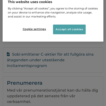
för att fullgöra sina
This website uses cookies
åtaganden under
By clicking “Accept all cookies”, you agree to the storing of cookies
on your device to enhance site navigation, analyze site usage,
utestående
and assist in our marketing efforts.
incitamentsprogram
Cookie settings
Accept all cookies
31 Oktober, 2023 18:00
Sobi emitterar C-aktier för att fullgöra sina
åtaganden under utestående
incitamentsprogram
Prenumerera
Med vår prenumerationstjänst kan du hålla dig
uppdaterad på det senaste från vår
verksamhet.