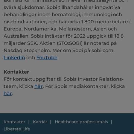
skillnad för människor som lever med sällsynta och
svåra sjukdomar. Sobi tillhandahåller innovativa
behandlingar inom hematologi, immunologi och
nischindikationer, och har cirka 1 800 medarbetare i
Europa, Nordamerika, Mellanöstern, Asien och
Australien. Sobis intäkter för 2022 uppgick till 18,8
miljarder SEK. Aktien (STO:SOBI) är noterad på
Nasdaq Stockholm. Mer om Sobi på sobi.com,
LinkedIn
och
YouTube
.
Kontakter
För kontaktuppgifter till Sobis Investor Relations-
team, klicka
här
. För Sobis mediakontakter, klicka
här
.
Kontakter
Karriär
Healthcare professionals
Liberate Life