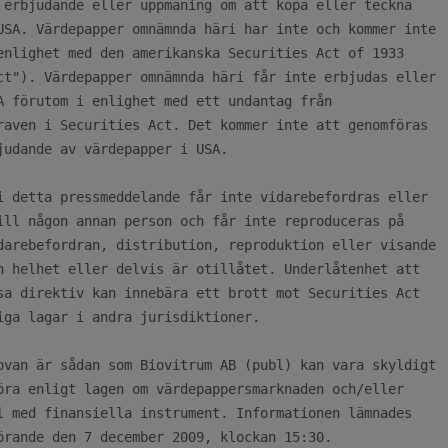
 erbjudande eller uppmaning om att köpa eller teckna

USA. Värdepapper omnämnda häri har inte och kommer inte

enlighet med den amerikanska Securities Act of 1933

ct"). Värdepapper omnämnda häri får inte erbjudas eller

A förutom i enlighet med ett undantag från

raven i Securities Act. Det kommer inte att genomföras

judande av värdepapper i USA.

i detta pressmeddelande får inte vidarebefordras eller

ill någon annan person och får inte reproduceras på

darebefordran, distribution, reproduktion eller visande

n helhet eller delvis är otillåtet. Underlåtenhet att

sa direktiv kan innebära ett brott mot Securities Act

iga lagar i andra jurisdiktioner.

ovan är sådan som Biovitrum AB (publ) kan vara skyldigt

öra enligt lagen om värdepappersmarknaden och/eller

l med finansiella instrument. Informationen lämnades

örande den 7 december 2009, klockan 15:30.