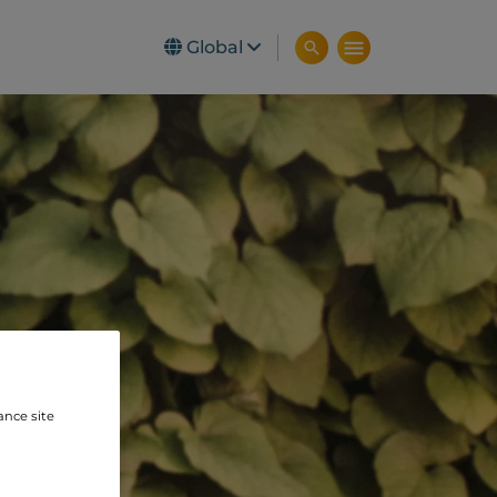
Global
ance site