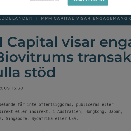
EDDELANDEN
MPM CAPITAL VISAR ENGAGEMANG O
Capital visar en
Biovitrums transak
ulla stöd
2009 15:30
delande får inte offentliggöras, publiceras eller

direkt eller indirekt, i Australien, Hongkong, Japan,

z, Singapore, Sydafrika eller USA.
