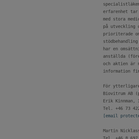
specialistläke
erfarenhet tar
med stora medi
på utveckling 
prioriterade o
stödbehandling
har en omsättn
anställda (för
och aktien är 
information fi
För ytterligar
Biovitrum AB (p
Erik Kinnman, 
[email protect
Martin Nicklass
Tel. +46 8 697 