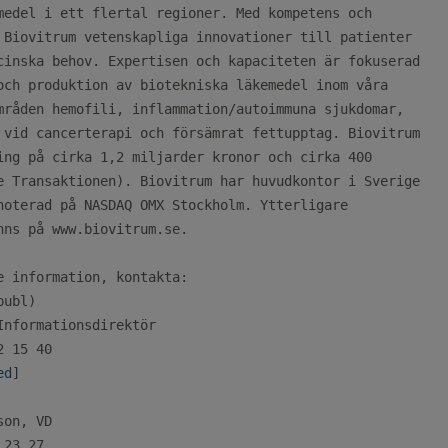
medel i ett flertal regioner. Med kompetens och

 Biovitrum vetenskapliga innovationer till patienter

cinska behov. Expertisen och kapaciteten är fokuserad

och produktion av biotekniska läkemedel inom våra

mråden hemofili, inflammation/autoimmuna sjukdomar,

 vid cancerterapi och försämrat fettupptag. Biovitrum

ing på cirka 1,2 miljarder kronor och cirka 400

e Transaktionen). Biovitrum har huvudkontor i Sverige

noterad på NASDAQ OMX Stockholm. Ytterligare

nns på www.biovitrum.se.

e information, kontakta:

ubl)

Informationsdirektör

ed]
on, VD

23 27
