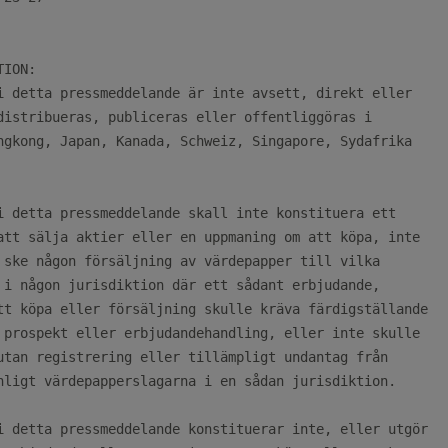
ION:

i detta pressmeddelande är inte avsett, direkt eller

distribueras, publiceras eller offentliggöras i

ngkong, Japan, Kanada, Schweiz, Singapore, Sydafrika

i detta pressmeddelande skall inte konstituera ett

att sälja aktier eller en uppmaning om att köpa, inte

 ske någon försäljning av värdepapper till vilka

 i någon jurisdiktion där ett sådant erbjudande,

tt köpa eller försäljning skulle kräva färdigställande

 prospekt eller erbjudandehandling, eller inte skulle

utan registrering eller tillämpligt undantag från

nligt värdepapperslagarna i en sådan jurisdiktion.

i detta pressmeddelande konstituerar inte, eller utgör
