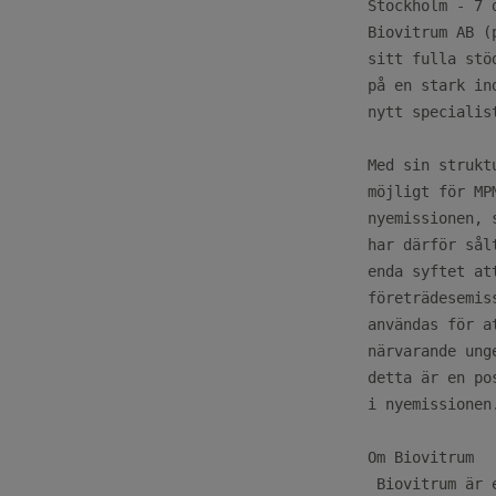
Stockholm - 7 
Biovitrum AB (
sitt fulla stö
på en stark in
nytt specialis
Med sin strukt
möjligt för MP
nyemissionen, 
har därför sål
enda syftet at
företrädesemis
användas för a
närvarande ung
detta är en po
i nyemissionen.
Om Biovitrum

 Biovitrum är 