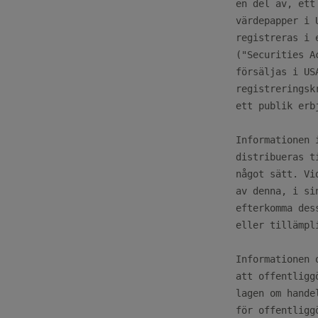
en del av, ett
värdepapper i 
registreras i 
("Securities A
försäljas i US
registreringsk
ett publik erb
Informationen 
distribueras t
något sätt. Vi
av denna, i si
efterkomma des
eller tillämpl
Informationen 
att offentligg
lagen om hande
för offentligg