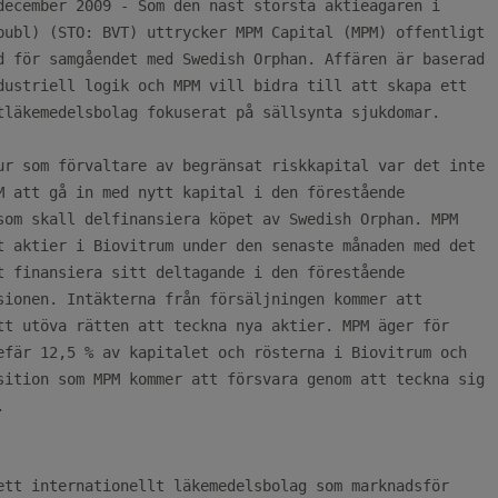
december 2009 - Som den näst största aktieägaren i

publ) (STO: BVT) uttrycker MPM Capital (MPM) offentligt

d för samgåendet med Swedish Orphan. Affären är baserad

dustriell logik och MPM vill bidra till att skapa ett

tläkemedelsbolag fokuserat på sällsynta sjukdomar.

ur som förvaltare av begränsat riskkapital var det inte

M att gå in med nytt kapital i den förestående

som skall delfinansiera köpet av Swedish Orphan. MPM

t aktier i Biovitrum under den senaste månaden med det

t finansiera sitt deltagande i den förestående

sionen. Intäkterna från försäljningen kommer att

tt utöva rätten att teckna nya aktier. MPM äger för

efär 12,5 % av kapitalet och rösterna i Biovitrum och

sition som MPM kommer att försvara genom att teckna sig



ett internationellt läkemedelsbolag som marknadsför
