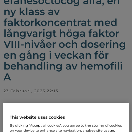
efanesoctocog alfa, en
ny klass av
faktorkoncentrat med
långvarigt höga faktor
VIII-nivåer och dosering
en gång i veckan för
behandling av hemofili
A
23 Februari, 2023 22:15
FDA godkänner efanesoctocog alfa
This website uses cookies
By clicking “Accept all cookies”, you agree to the storing of cookies
on your device to enhance site navigation, analyze site usage,