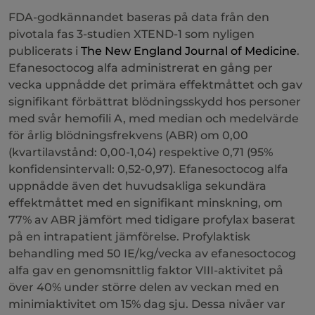
FDA-godkännandet baseras på data från den
pivotala fas 3-studien XTEND-1 som nyligen
publicerats i
The New England Journal of Medicine
.
Efanesoctocog alfa administrerat en gång per
vecka uppnådde det primära effektmåttet och gav
signifikant förbättrat blödningsskydd hos personer
med svår hemofili A, med median och medelvärde
för årlig blödningsfrekvens (ABR) om 0,00
(kvartilavstånd: 0,00-1,04) respektive 0,71 (95%
konfidensintervall: 0,52-0,97). Efanesoctocog alfa
uppnådde även det huvudsakliga sekundära
effektmåttet med en signifikant minskning, om
77% av ABR jämfört med tidigare profylax baserat
på en intrapatient jämförelse. Profylaktisk
behandling med 50 IE/kg/vecka av efanesoctocog
alfa gav en genomsnittlig faktor VIII-aktivitet på
över 40% under större delen av veckan med en
minimiaktivitet om 15% dag sju. Dessa nivåer var