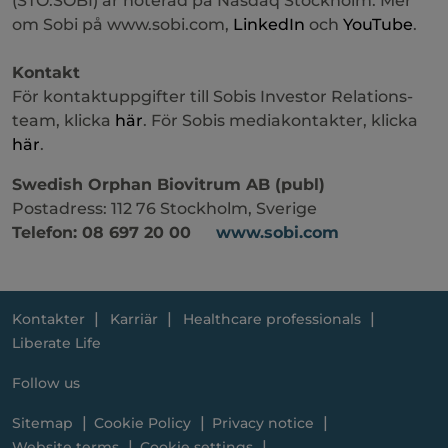
(STO:SOBI) är noterad på Nasdaq Stockholm. Mer
om Sobi på www.sobi.com,
LinkedIn
och
YouTube
.
Kontakt
För kontaktuppgifter till Sobis Investor Relations-
team, klicka
här
. För Sobis mediakontakter, klicka
här
.
Swedish Orphan Biovitrum AB (publ)
Postadress: 112 76 Stockholm, Sverige
Telefon: 08 697 20 00
www.sobi.com
Kontakter
Karriär
Healthcare professionals
Liberate Life
Follow us
Sitemap
Cookie Policy
Privacy notice
Website terms
Cookie settings