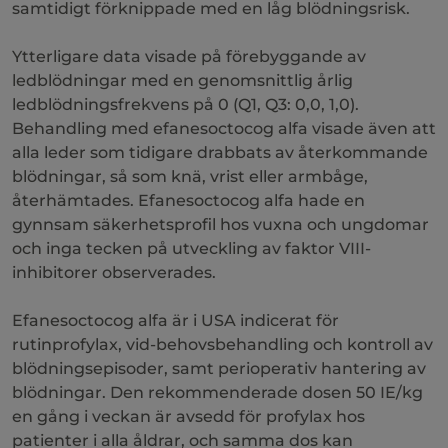
samtidigt förknippade med en låg blödningsrisk.
Ytterligare data visade på förebyggande av
ledblödningar med en genomsnittlig årlig
ledblödningsfrekvens på 0 (Q1, Q3: 0,0, 1,0).
Behandling med efanesoctocog alfa visade även att
alla leder som tidigare drabbats av återkommande
blödningar, så som knä, vrist eller armbåge,
återhämtades. Efanesoctocog alfa hade en
gynnsam säkerhetsprofil hos vuxna och ungdomar
och inga tecken på utveckling av faktor VIII-
inhibitorer observerades.
Efanesoctocog alfa är i USA indicerat för
rutinprofylax, vid-behovsbehandling och kontroll av
blödningsepisoder, samt perioperativ hantering av
blödningar.
Den rekommenderade dosen 50 IE/kg
en gång i veckan är avsedd för
profylax hos
patienter i alla åldrar, och samma dos kan