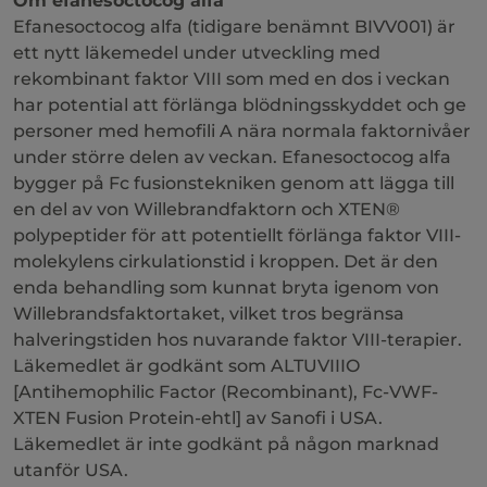
Om efanesoctocog alfa
Efanesoctocog alfa (tidigare benämnt BIVV001) är
ett nytt läkemedel under utveckling med
rekombinant faktor VIII som med en dos i veckan
har potential att förlänga blödningsskyddet och ge
personer med hemofili A nära normala faktornivåer
under större delen av veckan. Efanesoctocog alfa
bygger på Fc fusionstekniken genom att lägga till
en del av von Willebrandfaktorn och XTEN®
polypeptider för att potentiellt förlänga faktor VIII-
molekylens cirkulationstid i kroppen. Det är den
enda behandling som kunnat bryta igenom von
Willebrandsfaktortaket, vilket tros begränsa
halveringstiden hos nuvarande faktor VIII-terapier.
Läkemedlet är godkänt som ALTUVIIIO
[Antihemophilic Factor (Recombinant), Fc-VWF-
XTEN Fusion Protein-ehtl] av Sanofi i USA.
Läkemedlet är inte godkänt på någon marknad
utanför USA.