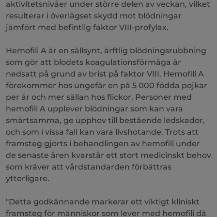
aktivitetsnivåer under större delen av veckan, vilket
resulterar i överlägset skydd mot blödningar
jämfört med befintlig faktor VIII-profylax.
Hemofili A är en sällsynt, ärftlig blödningsrubbning
som gör att blodets koagulationsförmåga är
nedsatt på grund av brist på faktor VIII. Hemofili A
förekommer hos ungefär en på 5 000 födda pojkar
per år och mer sällan hos flickor. Personer med
hemofili A upplever blödningar som kan vara
smärtsamma, ge upphov till bestående ledskador,
och som i vissa fall kan vara livshotande. Trots att
framsteg gjorts i behandlingen av hemofili under
de senaste åren kvarstår ett stort medicinskt behov
som kräver att vårdstandarden förbättras
ytterligare.
"Detta godkännande markerar ett viktigt kliniskt
framsteg för människor som lever med hemofili då