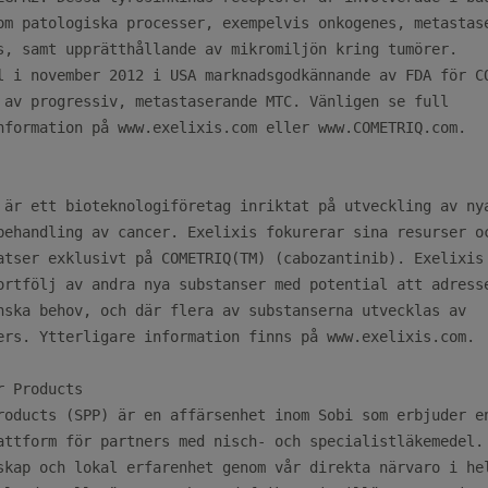
om patologiska processer, exempelvis onkogenes, metastase
s, samt upprätthållande av mikromiljön kring tumörer.

l i november 2012 i USA marknadsgodkännande av FDA för CO
 av progressiv, metastaserande MTC. Vänligen se full

nformation på www.exelixis.com eller www.COMETRIQ.com.

 är ett bioteknologiföretag inriktat på utveckling av nya
behandling av cancer. Exelixis fokurerar sina resurser oc
atser exklusivt på COMETRIQ(TM) (cabozantinib). Exelixis 
ortfölj av andra nya substanser med potential att adresse
nska behov, och där flera av substanserna utvecklas av

ers. Ytterligare information finns på www.exelixis.com.

 Products

roducts (SPP) är en affärsenhet inom Sobi som erbjuder en
attform för partners med nisch- och specialistläkemedel. 
skap och lokal erfarenhet genom vår direkta närvaro i hel