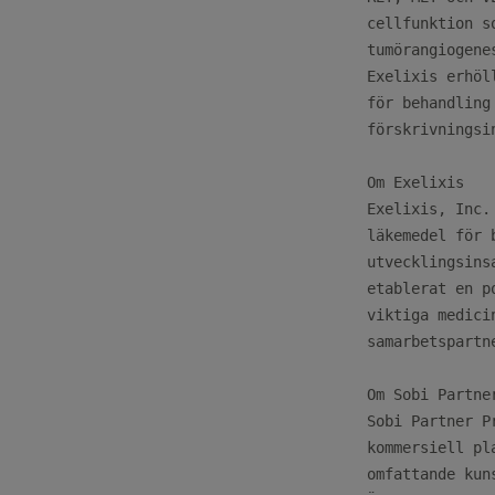
cellfunktion s
tumörangiogene
Exelixis erhöl
för behandling
förskrivningsi
Om Exelixis

Exelixis, Inc.
läkemedel för 
utvecklingsins
etablerat en p
viktiga medici
samarbetspartn
Om Sobi Partner
Sobi Partner P
kommersiell pl
omfattande kun