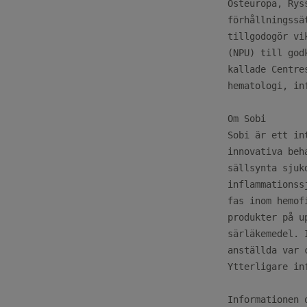
Östeuropa, Rys
förhållningssä
tillgodogör vi
(NPU) till god
kallade Centre
hematologi, in
Om Sobi

Sobi är ett in
innovativa beh
sällsynta sjuk
inflammationss
fas inom hemof
produkter på u
särläkemedel. 
anställda var 
Ytterligare in
Informationen 