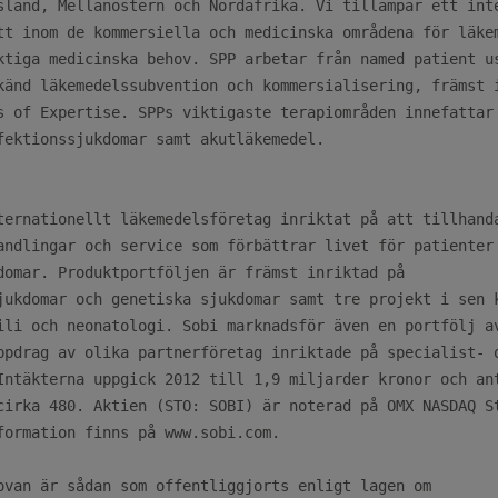
sland, Mellanöstern och Nordafrika. Vi tillämpar ett inte
tt inom de kommersiella och medicinska områdena för läkem
ktiga medicinska behov. SPP arbetar från named patient us
känd läkemedelssubvention och kommersialisering, främst i
s of Expertise. SPPs viktigaste terapiområden innefattar 
fektionssjukdomar samt akutläkemedel.

ternationellt läkemedelsföretag inriktat på att tillhanda
andlingar och service som förbättrar livet för patienter 
domar. Produktportföljen är främst inriktad på

jukdomar och genetiska sjukdomar samt tre projekt i sen k
ili och neonatologi. Sobi marknadsför även en portfölj av
ppdrag av olika partnerföretag inriktade på specialist- o
Intäkterna uppgick 2012 till 1,9 miljarder kronor och ant
cirka 480. Aktien (STO: SOBI) är noterad på OMX NASDAQ St
formation finns på www.sobi.com.

ovan är sådan som offentliggjorts enligt lagen om
