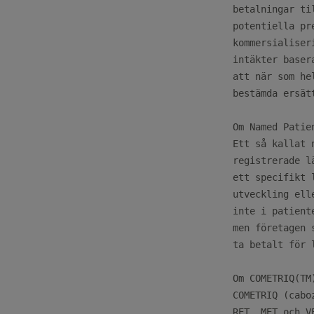
betalningar ti
potentiella pr
kommersialiser
intäkter baser
att när som he
bestämda ersätt
Om Named Patie
Ett så kallat 
registrerade l
ett specifikt 
utveckling ell
inte i patient
men företagen 
ta betalt för 
Om COMETRIQ(TM)
COMETRIQ (cabo
RET, MET och V