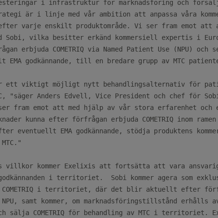
esteringar i infrastruktur för marknadsföring och försälj
rategi är i linje med vår ambition att anpassa våra komme
efter varje enskilt produktområde. Vi ser fram emot att a
d Sobi, vilka besitter erkänd kommersiell expertis i Euro
rågan erbjuda COMETRIQ via Named Patient Use (NPU) och se
lt EMA godkännande, till en bredare grupp av MTC patiente
r ett viktigt möjligt nytt behandlingsalternativ för pati
C, "säger Anders Edvell, Vice President och chef för Sobi
ser fram emot att med hjälp av vår stora erfarenhet och e
knader kunna efter förfrågan erbjuda COMETRIQ inom ramen 
fter eventuellt EMA godkännande, stödja produktens kommer
MTC."

s villkor kommer Exelixis att fortsätta att vara ansvarig
godkännanden i territoriet.  Sobi kommer agera som exklus
 COMETRIQ i territoriet, där det blir aktuellt efter förf
 NPU, samt kommer, om marknadsföringstillstånd erhålls av
ch sälja COMETRIQ för behandling av MTC i territoriet. Ex