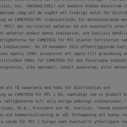
lixis, Inc. (NASDAQ:EXEL) och Swedish Orphan Biovitrum (S
ddelade idag att de ingått ett treårigt avtal för distrib
ing av COMETRIQ(TM) (cabozantinib) för metastaserande med
r (MTC) där territoriet omfattar EU och eventuellt ytterl
et omfattar endast denna indikation, och Exelixis behålle
ättigheterna för COMETRIQ för MTC utanför territoriet sam
a indikationer. De 29 november 2012 offentliggjorde Exeli
ines Agency (EMA) accepterat att uppta till granskning an
stillstånd (MAA) för COMETRIQ för den föreslagna indikati
progressiv, icke operabel, lokalt avancerad, eller metast
ed att få samarbeta med Sobi för distribution och

ing av COMETRIQ för MTC i EU, samtidigt som vi globalt bi
a rättigheterna till alla övriga onkologi-indikationer," 
rissey, Ph.D., President och VD, Exelixis. "Genom avtalet
on och kommersialisering är vår förhoppning att kunna rea
la värde för MTC i Europa samt eventuellt ytterligare reg