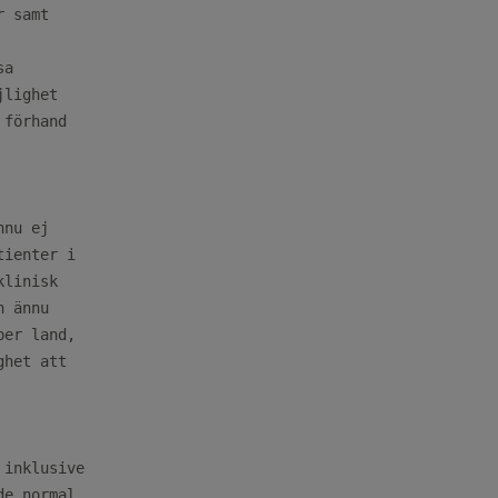
 samt

a

lighet

förhand

nu ej

ienter i

linisk

 ännu

er land,

het att

inklusive

e normal
