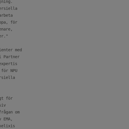
ning.

rsiella

rbeta

pa, för

nare,

r."

enter med

 Partner

xpertis

för NPU

siella

t för

iv

rågan om

 EMA,

elixis
