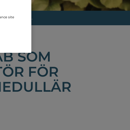
ance site
BIOVITRUM...
DISH
AB SOM
TÖR FÖR
MEDULLÄR