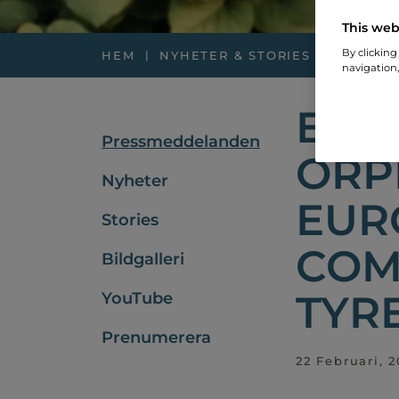
This web
By clicking
HEM
NYHETER & STORIES
PRESSM
navigation,
EXE
Pressmeddelanden
ORP
Nyheter
EUR
Stories
COM
Bildgalleri
TYR
YouTube
Prenumerera
22 Februari, 2