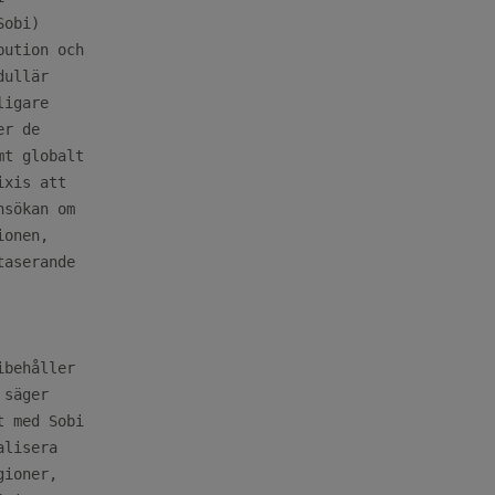
obi)

ution och

ullär

igare

r de

t globalt

xis att

sökan om

onen,

aserande

behåller

säger

 med Sobi

lisera

ioner,
