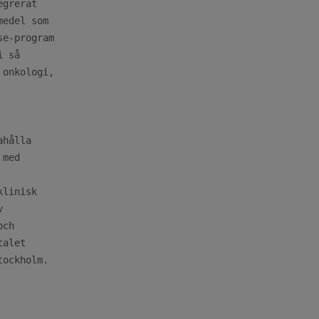
grerat

edel som

e-program

 så

onkologi,

hålla

med

linisk



ch

alet

ockholm.
