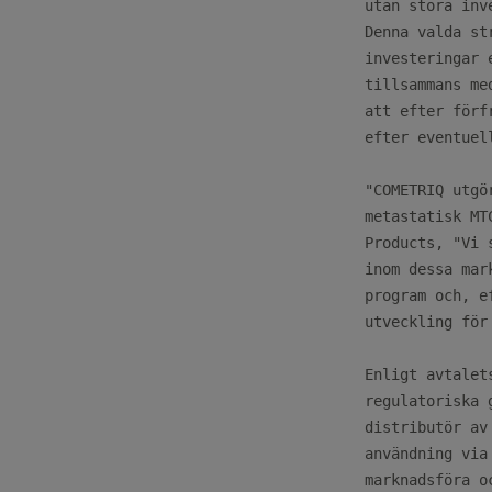
utan stora inv
Denna valda st
investeringar 
tillsammans me
att efter förf
efter eventuel
"COMETRIQ utgö
metastatisk MT
Products, "Vi 
inom dessa mar
program och, e
utveckling för 
Enligt avtalet
regulatoriska 
distributör av
användning via
marknadsföra o