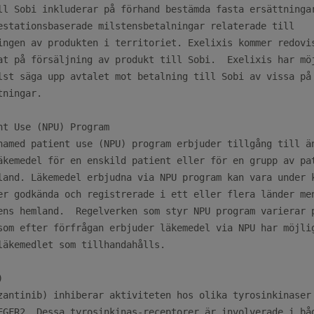
ll Sobi inkluderar på förhand bestämda fasta ersättningar
estationsbaserade milstensbetalningar relaterade till

ingen av produkten i territoriet. Exelixis kommer redovis
at på försäljning av produkt till Sobi.  Exelixis har möj
lst säga upp avtalet mot betalning till Sobi av vissa på 
ningar.

nt Use (NPU) Program

named patient use (NPU) program erbjuder tillgång till än
äkemedel för en enskild patient eller för en grupp av pat
land. Läkemedel erbjudna via NPU program kan vara under k
er godkända och registrerade i ett eller flera länder men
ens hemland.  Regelverken som styr NPU program varierar p
som efter förfrågan erbjuder läkemedel via NPU har möjlig
läkemedlet som tillhandahålls.



zantinib) inhiberar aktiviteten hos olika tyrosinkinaser 
EGFR2. Dessa tyrosinkinas-receptorer är involverade i båd