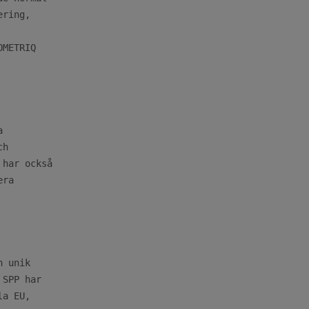
ring,

METRIQ



h

har också

ra

 unik

SPP har

a EU,
