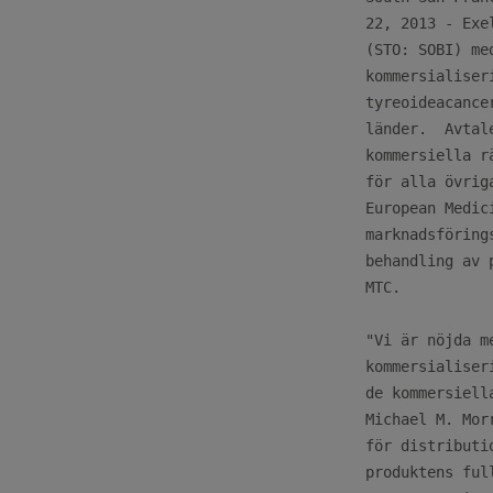
22, 2013 - Exe
(STO: SOBI) me
kommersialiser
tyreoideacance
länder.  Avtal
kommersiella r
för alla övrig
European Medic
marknadsföring
behandling av 
MTC.

"Vi är nöjda m
kommersialiser
de kommersiell
Michael M. Mor
för distributi
produktens ful