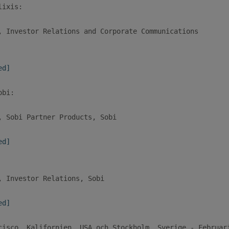
ixis:

, Investor Relations and Corporate Communications

ed]
bi:

, Sobi Partner Products, Sobi

ed]
, Investor Relations, Sobi

ed]
cisco, Kalifornien, USA och Stockholm, Sverige - Februari