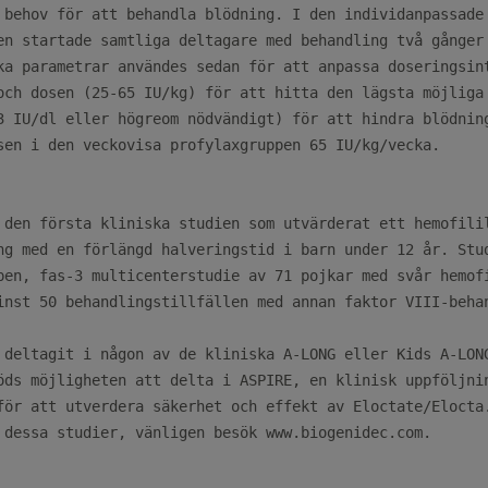
 behov för att behandla blödning. I den individanpassade

en startade samtliga deltagare med behandling två gånger 
ka parametrar användes sedan för att anpassa doseringsint
och dosen (25-65 IU/kg) för att hitta den lägsta möjliga 
3 IU/dl eller högreom nödvändigt) för att hindra blödning
sen i den veckovisa profylaxgruppen 65 IU/kg/vecka.

 den första kliniska studien som utvärderat ett hemofilil
ng med en förlängd halveringstid i barn under 12 år. Stud
pen, fas-3 multicenterstudie av 71 pojkar med svår hemofi
inst 50 behandlingstillfällen med annan faktor VIII-behan
 deltagit i någon av de kliniska A-LONG eller Kids A-LONG
öds möjligheten att delta i ASPIRE, en klinisk uppföljnin
för att utverdera säkerhet och effekt av Eloctate/Elocta.
 dessa studier, vänligen besök www.biogenidec.com.
