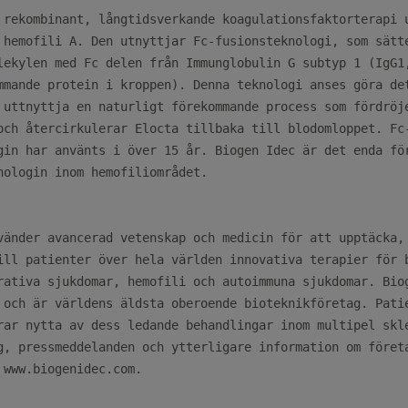
 rekombinant, långtidsverkande koagulationsfaktorterapi u
 hemofili A. Den utnyttjar Fc-fusionsteknologi, som sätte
lekylen med Fc delen från Immunglobulin G subtyp 1 (IgG1,
mmande protein i kroppen). Denna teknologi anses göra det
 uttnyttja en naturligt förekommande process som fördröje
och återcirkulerar Elocta tillbaka till blodomloppet. Fc-
gin har använts i över 15 år. Biogen Idec är det enda för
nologin inom hemofiliområdet.

vänder avancerad vetenskap och medicin för att upptäcka, 
ill patienter över hela världen innovativa terapier för b
rativa sjukdomar, hemofili och autoimmuna sjukdomar. Biog
 och är världens äldsta oberoende bioteknikföretag. Patie
rar nytta av dess ledande behandlingar inom multipel skle
g, pressmeddelanden och ytterligare information om företa
 www.biogenidec.com.
