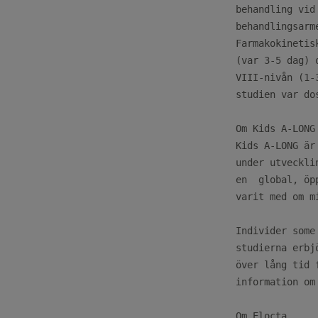
behandling vid
behandlingsarm
Farmakokinetis
(var 3-5 dag) 
VIII-nivån (1-
studien var do
Om Kids A-LONG

Kids A-LONG är
under utveckli
en  global, öp
varit med om m
Individer some
studierna erbj
över lång tid 
information om
Om Elocta
