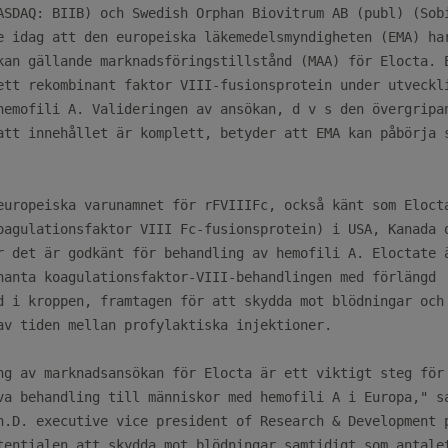
ASDAQ: BIIB) och Swedish Orphan Biovitrum AB (publ) (Sobi
e idag att den europeiska läkemedelsmyndigheten (EMA) har
kan gällande marknadsföringstillstånd (MAA) för Elocta. E
ett rekombinant faktor VIII-fusionsprotein under utveckli
hemofili A. Valideringen av ansökan, d v s den övergripan
att innehållet är komplett, betyder att EMA kan påbörja s
europeiska varunamnet för rFVIIIFc, också känt som Elocta
oagulationsfaktor VIII Fc-fusionsprotein) i USA, Kanada o
r det är godkänt för behandling av hemofili A. Eloctate ä
nanta koagulationsfaktor-VIII-behandlingen med förlängd

d i kroppen, framtagen för att skydda mot blödningar och 
av tiden mellan profylaktiska injektioner.

ng av marknadsansökan för Elocta är ett viktigt steg för 
va behandling till människor med hemofili A i Europa," sa
h.D. executive vice president of Research & Development p
tentialen att skydda mot blödningar samtidigt som antalet