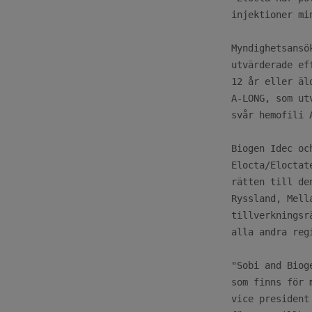
injektioner min
Myndighetsansö
utvärderade ef
12 år eller äl
A-LONG, som ut
svår hemofili A
Biogen Idec oc
Elocta/Eloctat
rätten till de
Ryssland, Mell
tillverkningsr
alla andra reg
"Sobi and Biog
som finns för 
vice president