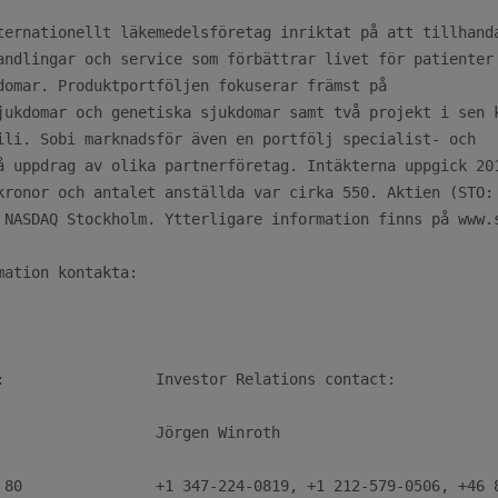
ternationellt läkemedelsföretag inriktat på att tillhanda
andlingar och service som förbättrar livet för patienter 
domar. Produktportföljen fokuserar främst på

jukdomar och genetiska sjukdomar samt två projekt i sen k
ili. Sobi marknadsför även en portfölj specialist- och

å uppdrag av olika partnerföretag. Intäkterna uppgick 201
kronor och antalet anställda var cirka 550. Aktien (STO: 
 NASDAQ Stockholm. Ytterligare information finns på www.s
mation kontakta:

:                 Investor Relations contact:

                  Jörgen Winroth

 80               +1 347-224-0819, +1 212-579-0506, +46 8