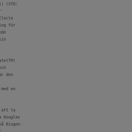
) (STO:



locta

ng för

de

in

te(TM)

ch

r den

med en

att ta

 Douglas

å Biogen.


