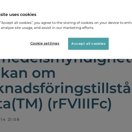
site uses cookies
EDDELANDEN
EUROPEISKA LÄKEMEDELSMYNDIGHE
 “Accept all cookies”, you agree to the storing of cookies on your device to enh
 analyze site usage, and assist in our marketing efforts.
peiska
Cookie settings
Accept all cookies
medelsmyndighete
ökan om
nadsföringstillstå
ta(TM) (rFVIIIFc)
014 21:08