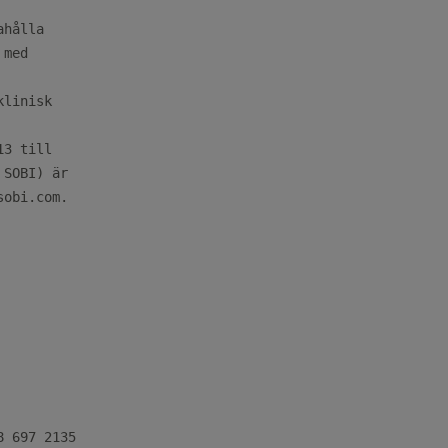
hålla

med

linisk

3 till

SOBI) är

obi.com.

 697 2135
