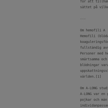
för att tillha
sättet på vilk
---

Om hemofili A

Hemofili (blöd
koaguleringsfö
fullständig av
Personer med h
smärtsamma och
blödningar var
uppskattningsv
världen.[1]

Om A-LONG studi
A-LONG var en 
pojkar och män
individanpassa