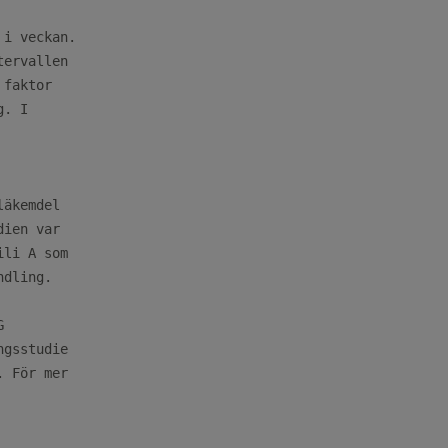
i veckan.

ervallen

faktor

. I

äkemdel

ien var

li A som

dling.



gsstudie

 För mer
