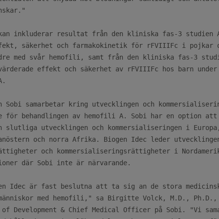
skar."

kan inkluderar resultat från den kliniska fas-3 studien A
fekt, säkerhet och farmakokinetik för rFVIIIFc i pojkar o
dre med svår hemofili, samt från den kliniska fas-3 studi
värderade effekt och säkerhet av rFVIIIFc hos barn under 
.

h Sobi samarbetar kring utvecklingen och kommersialiserin
e för behandlingen av hemofili A. Sobi har en option att 
n slutliga utvecklingen och kommersialiseringen i Europa,
anöstern och norra Afrika. Biogen Idec leder utvecklingen
ättigheter och kommersialiseringsrättigheter i Nordamerik
ioner där Sobi inte är närvarande.

en Idec är fast beslutna att ta sig an de stora medicinsk
människor med hemofili," sa Birgitte Volck, M.D., Ph.D., 
 of Development & Chief Medical Officer på Sobi. "Vi sama