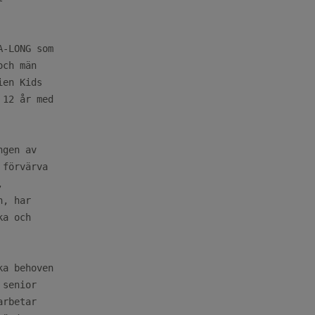
-LONG som

ch män

en Kids

12 år med

gen av

förvärva



, har

a och

a behoven

senior

rbetar
