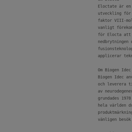
Eloctate är en
utveckling för
faktor VIII-mo
vanligt föreko
för Elocta att
nedbrytningen 
fusionsteknolo
applicerar tek
Om Biogen Idec

Biogen Idec an
och leverera t
av neurodegene
grundades 1978
hela världen d
produktmärknin
vänligen besök