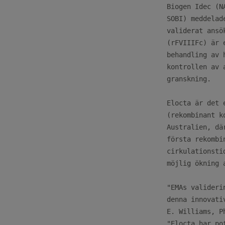
Biogen Idec (N
SOBI) meddelad
validerat ansö
(rFVIIIFc) är 
behandling av 
kontrollen av 
granskning.

Elocta är det 
(rekombinant k
Australien, dä
första rekombi
cirkulationsti
möjlig ökning 
"EMAs valideri
denna innovati
E. Williams, P
"Elocta har po