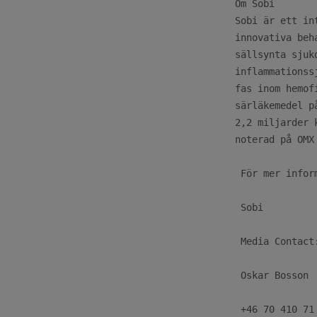
Om Sobi

Sobi är ett in
innovativa beh
sällsynta sjuk
inflammationss
fas inom hemof
särläkemedel p
2,2 miljarder 
noterad på OMX
 För mer infor
 Sobi

 Media Contact
 Oskar Bosson 
 +46 70 410 71