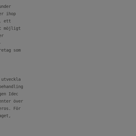
nder

r ihop

 ett

 möjligt

r



etag som

utveckla

ehandling

en Idec

nter över

ros. För

get,
