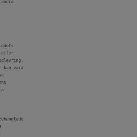
ändra

odets

eller

dlevring.

 kan vara

a

ns

a

ehandlade




