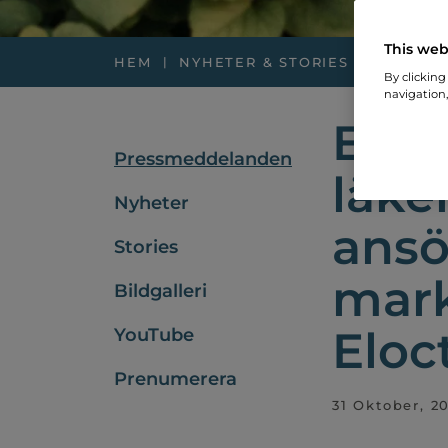
This web
HEM
NYHETER & STORIES
PRESSM
By clicking
navigation,
Euro
Pressmeddelanden
läke
Nyheter
ans
Stories
mark
Bildgalleri
Eloc
YouTube
Prenumerera
31 Oktober, 2