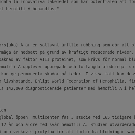
ndahålla innovativa läkemedel som har potentialen att för
et hemofili A behandlas."

arsjuka) A är en sällsynt ärftlig rubbning som gör att bl
rmåga är nedsatt på grund av kraftigt reducerade nivåer, 
saknad av faktor VIII-proteinet, som krävs för normal blo
emofili A upplever upprepade och förlängda blödningar som
 kan ge permanenta skador på leder. I vissa fall kan dess
a livshotande. Enligt World Federation of Hemophilia, fin
is 142,000 diagnosticerade patienter med hemofili A i hel
en

global öppen, multicenter fas 3 studie med 165 tidigare b
 12 år och äldre med svår hemofili A. Studien utvärderade
d och veckovis profylax för att förhindra blödningar samt