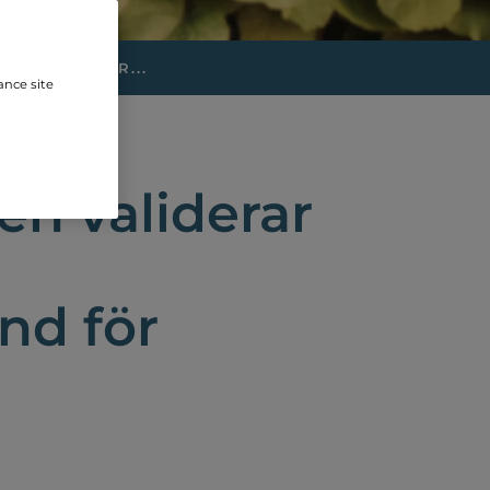
TEN VALIDER...
ance site
n validerar
nd för