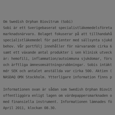
Om Swedish Orphan Biovitrum (Sobi)

Sobi är ett Sverigebaserat specialistläkemedelsföretag 
marknadsnärvaro. Bolaget fokuserar på att tillhandahåll
specialistläkemedel för patienter med sällsynta sjukdom
behov. Vår portfölj innehåller för närvarande cirka 60 
samt ett växande antal produkter i sen klinisk utveckli
är: hemofili, inflammation/autoimmuna sjukdomar, försäm
och ärftliga ämnesomsättningsrubbningar. Sobis intäkter
mdr SEK och antalet anställda var cirka 500. Aktien (ST
NASDAQ OMX Stockholm. Ytterligare information finns påw
Informationen ovan är sådan som Swedish Orphan Biovitru
offentliggöra enligt lagen om värdepappersmarknaden och
med finansiella instrument. Informationen lämnades för 
April 2011, klockan 08.30.
