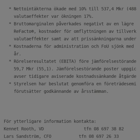
  * Nettointäkterna ökade med 10% till 537,4 Mkr (488,1
    valutaeffekter var ökningen 17%.

  * Bruttomarginalen påverkades negativt av en lägre ti
    ReFacto®, kostnader för omflyttningen av tillverkni
    valutaeffekter samt av att prissänkningarna under 2
  * Kostnaderna för administration och FoU sjönk med 23
    år.

  * Rörelseresultatet (EBITA) före jämförelsestörande p
    59,7 Mkr (55,1). Jämförelsestörande poster uppgick 
    avser tidigare aviserade kostnadssänkande åtgärder.
  * Styrelsen har beslutat genomföra en företrädesemiss
    förutsätter godkännande av årsstämman.

För ytterligare information kontakta:

Kennet Rooth, VD                tfn 08 697 38 82

Lars Sandström, CFO           tfn 08 697 26 33
