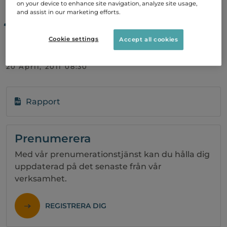
januari - mars
on your device to enhance site navigation, analyze site usage,
and assist in our marketing efforts.
2011
Cookie settings
Accept all cookies
20 April, 2011 08:30
Rapport
Prenumerera
Med vår prenumerationstjänst kan du hålla dig
uppdaterad på det senaste från vår
verksamhet.
REGISTRERA DIG