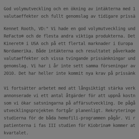
God volymutveckling och en ökning av intäkterna med 10%
Kennet Rooth, VD:" Vi hade en god volymutveckling under
ReFacto® och de flesta andra viktiga produkterna. Det g
Kineret® i USA och på ett flertal marknader i Europa sa
Nordamerika. Både intäkterna och resultatet påverkades 
valutaeffekter och vissa tvingande prissänkningar under
genomslag. Vi har i år inte sett samma förseningar av p
2010. Det har heller inte kommit nya krav på prissänkni
Vi fortsätter arbetet med att långsiktigt stärka verksa
annonserade vi ett antal åtgärder för att uppnå kostnad
som vi ökar satsningarna på affärsutveckling. De pågåen
utvecklingsprojekten fortgår planenligt. Rekryteringen 
studierna för de båda hemofili-programmen pågår. Vi räk
patienterna i fas III studien för Kiobrina® kommer att 
kvartalet.
