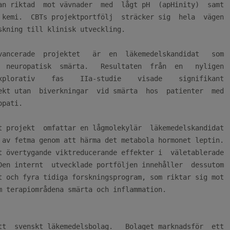
an riktad  mot vävnader  med  lågt pH  (apHinity)  samt

 kemi.  CBTs projektportfölj  sträcker sig  hela  vägen

skning till klinisk utveckling.

vancerade  projektet   är  en  läkemedelskandidat   som

  neuropatisk  smärta.   Resultaten  från  en   nyligen

xplorativ    fas    IIa-studie    visade    signifikant

ekt utan  biverkningar  vid smärta  hos  patienter  med

pati.

t projekt  omfattar en lågmolekylär  läkemedelskandidat

 av fetma genom att härma det metabola hormonet leptin.

t övertygande viktreducerande effekter i  väletablerade

Den internt  utvecklade portföljen innehåller  dessutom

t och fyra tidiga forskningsprogram, som riktar sig mot

m terapiområdena smärta och inflammation.

tt  svenskt läkemedelsbolag.   Bolaget marknadsför  ett
