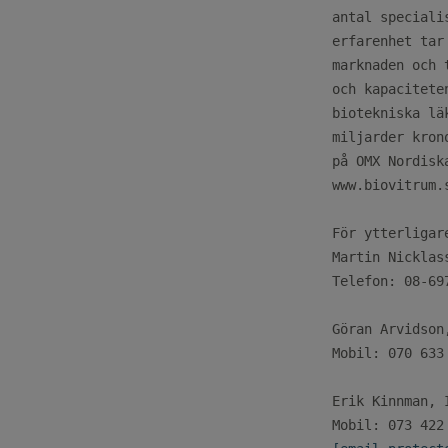
antal speciali
erfarenhet tar
marknaden och 
och kapacitete
biotekniska lä
miljarder kron
på OMX Nordisk
www.biovitrum.s
För ytterligar
Martin Nicklas
Telefon: 08-697
Göran Arvidson
Mobil: 070 633 
Erik Kinnman, 