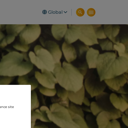
Global
ance site