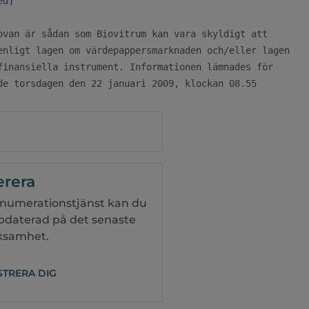
ed]
ovan är sådan som Biovitrum kan vara skyldigt att

enligt lagen om värdepappersmarknaden och/eller lagen

finansiella instrument. Informationen lämnades för

de torsdagen den 22 januari 2009, klockan 08.55
rera
numerationstjänst kan du
ppdaterad på det senaste
rksamhet.
STRERA DIG