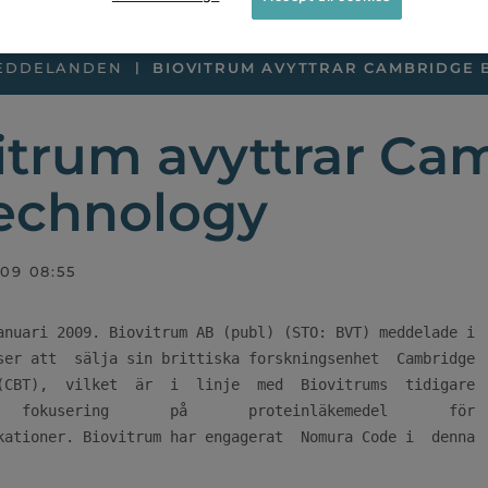
EDDELANDEN
BIOVITRUM AVYTTRAR CAMBRIDGE B
itrum avyttrar Ca
echnology
009 08:55
anuari 2009. Biovitrum AB (publ) (STO: BVT) meddelade i

ser att  sälja sin brittiska forskningsenhet  Cambridge

(CBT),  vilket  är  i  linje  med  Biovitrums  tidigare

   fokusering       på       proteinläkemedel       för

kationer. Biovitrum har engagerat  Nomura Code i  denna
