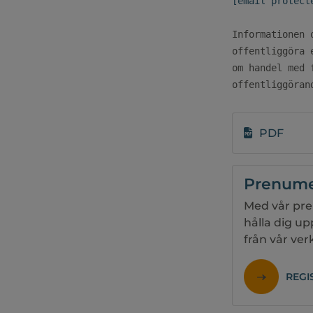
[email protect
Informationen 
offentliggöra 
om handel med 
offentliggöran
PDF
Prenume
Med vår pre
hålla dig u
från vår ve
REGI