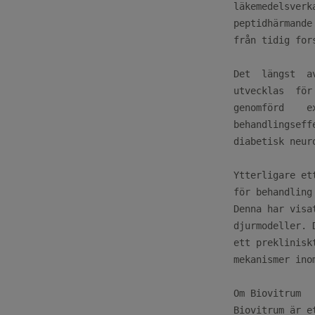
läkemedelsverk
peptidhärmande
från tidig for
Det  längst  a
utvecklas  för
genomförd    e
behandlingseff
diabetisk neuro
Ytterligare et
för behandling
Denna har visa
djurmodeller. 
ett preklinisk
mekanismer ino
Om Biovitrum

Biovitrum är e