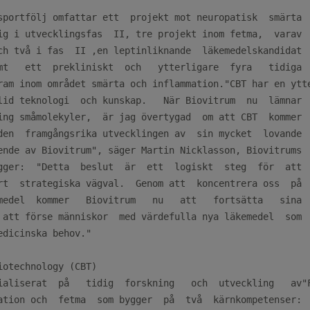
sportfölj omfattar ett  projekt mot neuropatisk  smärta

ig i utvecklingsfas  II, tre projekt inom fetma,  varav

ch två i fas  II ,en leptinliknande  läkemedelskandidat

mt   ett  prekliniskt  och   ytterligare  fyra   tidiga

ram inom området smärta och inflammation."CBT har en ytte
lid teknologi  och kunskap.   När Biovitrum  nu  lämnar

ing småmolekyler,  är jag övertygad  om att CBT  kommer

den  framgångsrika utvecklingen av  sin mycket  lovande

ende av Biovitrum", säger Martin Nicklasson, Biovitrums

gger:  "Detta  beslut  är  ett  logiskt  steg  för  att

rt  strategiska vägval.  Genom att  koncentrera oss  på

medel  kommer   Biovitrum   nu   att   fortsätta   sina

 att förse människor  med värdefulla nya läkemedel  som

edicinska behov."

iotechnology (CBT)

ialiserat  på   tidig  forskning   och  utveckling   av"F
ation och  fetma  som bygger  på  två  kärnkompetenser:
