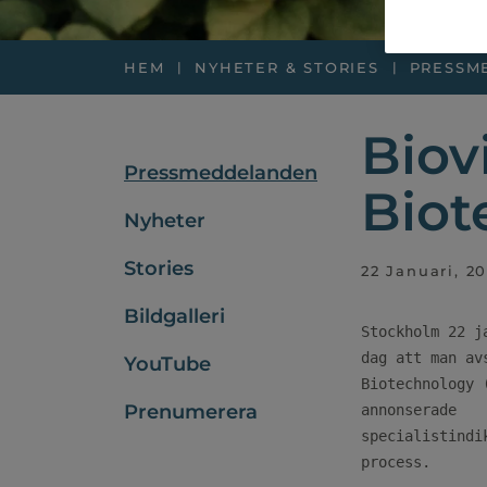
HEM
NYHETER & STORIES
PRESSM
Biov
Pressmeddelanden
Biot
Nyheter
Stories
22 Januari, 2
Bildgalleri
Stockholm 22 j
dag att man av
YouTube
Biotechnology 
Prenumerera
annonserade   
specialistindi
process.
