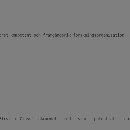
rst kompetent och framgångsrik forskningsorganisation

irst-in-Class"-läkemedel   med   stor   potential   inom