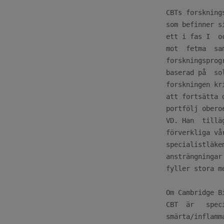
CBTs forskning
som befinner s
ett i fas I  o
mot  fetma  sa
forskningsprog
baserad på  so
forskningen kr
att fortsätta 
portfölj obero
VD. Han  tillä
förverkliga vå
specialistläke
ansträngningar
fyller stora m
Om Cambridge B
CBT  är   spec
smärta/inflamm