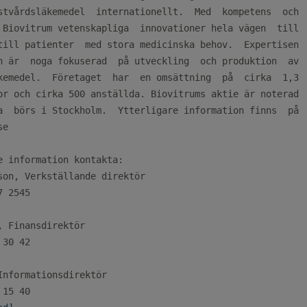
stvårdsläkemedel  internationellt.  Med  kompetens  och

 Biovitrum vetenskapliga  innovationer hela vägen  till

till patienter  med stora medicinska behov.  Expertisen

n är  noga fokuserad  på utveckling  och produktion  av

kemedel.  Företaget  har  en omsättning  på  cirka  1,3

or och cirka 500 anställda. Biovitrums aktie är noterad

a  börs i Stockholm.  Ytterligare information finns  på

e

e information kontakta:

son, Verkställande direktör

 2545

, Finansdirektör

30 42

Informationsdirektör
