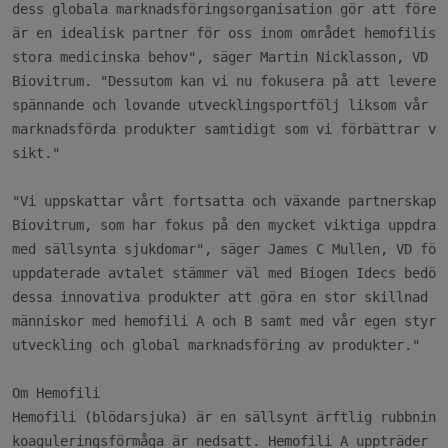
dess globala marknadsföringsorganisation gör att företa
är en idealisk partner för oss inom området hemofilisju
stora medicinska behov", säger Martin Nicklasson, VD fö
Biovitrum. "Dessutom kan vi nu fokusera på att leverera
spännande och lovande utvecklingsportfölj liksom vår nu
marknadsförda produkter samtidigt som vi förbättrar vår
sikt."

"Vi uppskattar vårt fortsatta och växande partnerskap m
Biovitrum, som har fokus på den mycket viktiga uppdrage
med sällsynta sjukdomar", säger James C Mullen, VD för 
uppdaterade avtalet stämmer väl med Biogen Idecs bedömn
dessa innovativa produkter att göra en stor skillnad i 
människor med hemofili A och B samt med vår egen styrka
utveckling och global marknadsföring av produkter."

Om Hemofili

Hemofili (blödarsjuka) är en sällsynt ärftlig rubbning 
koaguleringsförmåga är nedsatt. Hemofili A uppträder i 