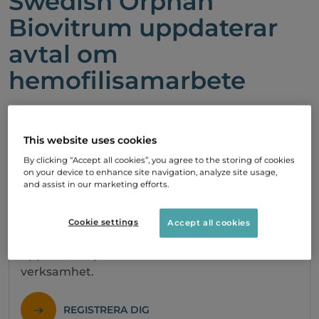
Swedish Orphan
Biovitrum uppdaterar
avtal om
hemofilisamarbete
18 Februari, 2010 08:00
This website uses cookies
By clicking “Accept all cookies”, you agree to the storing of cookies
PDF
on your device to enhance site navigation, analyze site usage,
and assist in our marketing efforts.
Prenumerera
Cookie settings
Accept all cookies
Med vår prenumerationstjänst kan du hålla dig
uppdaterad på det senaste från vår
verksamhet.
REGISTRERA DIG