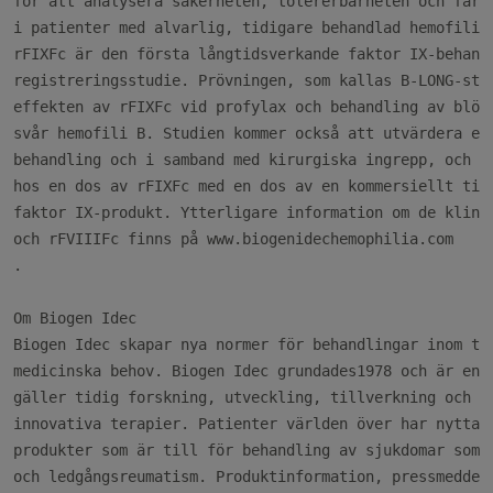
för att analysera säkerheten, tolererbarheten och farma
i patienter med alvarlig, tidigare behandlad hemofili A
rFIXFc är den första långtidsverkande faktor IX-behandl
registreringsstudie. Prövningen, som kallas B-LONG-stud
effekten av rFIXFc vid profylax och behandling av blödn
svår hemofili B. Studien kommer också att utvärdera eff
behandling och i samband med kirurgiska ingrepp, och jä
hos en dos av rFIXFc med en dos av en kommersiellt till
faktor IX-produkt. Ytterligare information om de klinis
.

Om Biogen Idec

Biogen Idec skapar nya normer för behandlingar inom ter
medicinska behov. Biogen Idec grundades1978 och är en g
gäller tidig forskning, utveckling, tillverkning och ko
innovativa terapier. Patienter världen över har nytta a
produkter som är till för behandling av sjukdomar som l
och ledgångsreumatism. Produktinformation, pressmeddela