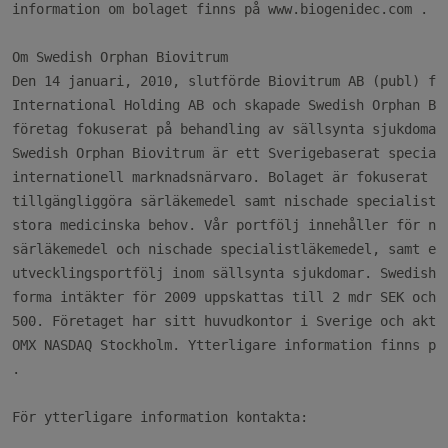
information om bolaget finns på www.biogenidec.com 
.

Om Swedish Orphan Biovitrum

Den 14 januari, 2010, slutförde Biovitrum AB (publ) för
International Holding AB och skapade Swedish Orphan Bio
företag fokuserat på behandling av sällsynta sjukdomar.
Swedish Orphan Biovitrum är ett Sverigebaserat speciali
internationell marknadsnärvaro. Bolaget är fokuserat på
tillgängliggöra särläkemedel samt nischade specialistlä
stora medicinska behov. Vår portfölj innehåller för när
särläkemedel och nischade specialistläkemedel, samt en 
utvecklingsportfölj inom sällsynta sjukdomar. Swedish O
forma intäkter för 2009 uppskattas till 2 mdr SEK och a
500. Företaget har sitt huvudkontor i Sverige och aktie
.

För ytterligare information kontakta:
