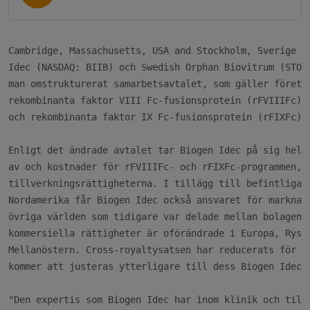
Cambridge, Massachusetts, USA and Stockholm, Sverige - 
Idec (NASDAQ: BIIB) och Swedish Orphan Biovitrum (STO: 
man omstrukturerat samarbetsavtalet, som gäller företag
rekombinanta faktor VIII Fc-fusionsprotein (rFVIIIFc) f
och rekombinanta faktor IX Fc-fusionsprotein (rFIXFc) f
Enligt det ändrade avtalet tar Biogen Idec på sig hela 
av och kostnader för rFVIIIFc- och rFIXFc-programmen, o
tillverkningsrättigheterna. I tillägg till befintliga k
Nordamerika får Biogen Idec också ansvaret för marknads
övriga världen som tidigare var delade mellan bolagen. 
kommersiella rättigheter är oförändrade i Europa, Ryssl
Mellanöstern. Cross-royaltysatsen har reducerats för bå
kommer att justeras ytterligare till dess Biogen Idecs 
"Den expertis som Biogen Idec har inom klinik och tillv