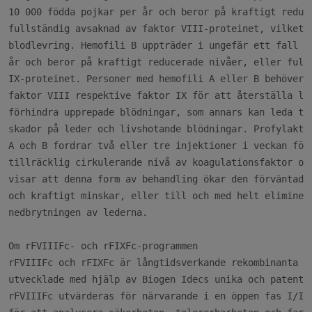
10 000 födda pojkar per år och beror på kraftigt reduce
fullständig avsaknad av faktor VIII-proteinet, vilket k
blodlevring. Hemofili B uppträder i ungefär ett fall på
år och beror på kraftigt reducerade nivåer, eller fulls
IX-proteinet. Personer med hemofili A eller B behöver d
faktor VIII respektive faktor IX för att återställa lev
förhindra upprepade blödningar, som annars kan leda til
skador på leder och livshotande blödningar. Profylaktis
A och B fordrar två eller tre injektioner i veckan för 
tillräcklig cirkulerande nivå av koagulationsfaktor och
visar att denna form av behandling ökar den förväntade 
och kraftigt minskar, eller till och med helt eliminera
nedbrytningen av lederna.

Om rFVIIIFc- och rFIXFc-programmen

rFVIIIFc och rFIXFc är långtidsverkande rekombinanta ko
utvecklade med hjälp av Biogen Idecs unika och patenter
rFVIIIFc utvärderas för närvarande i en öppen fas I/IIa