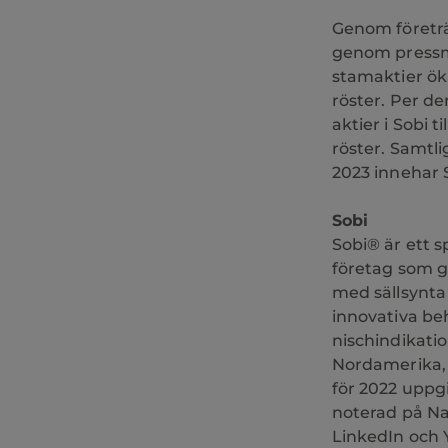
Genom företräd
genom pressm
stamaktier ö
röster. Per d
aktier i Sobi ti
röster. Samtl
2023 innehar 
Sobi
Sobi® är ett s
företag som g
med sällsynta 
innovativa be
nischindikatio
Nordamerika, 
för 2022 uppgi
noterad på Na
LinkedIn och 