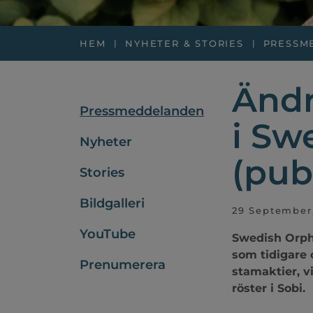
HEM
NYHETER & STORIES
PRESSM
Ändr
Pressmeddelanden
i Sw
Nyheter
(pub
Stories
Bildgalleri
29 September
YouTube
Swedish Orpha
som tidigare 
Prenumerera
stamaktier, vi
röster i Sobi.