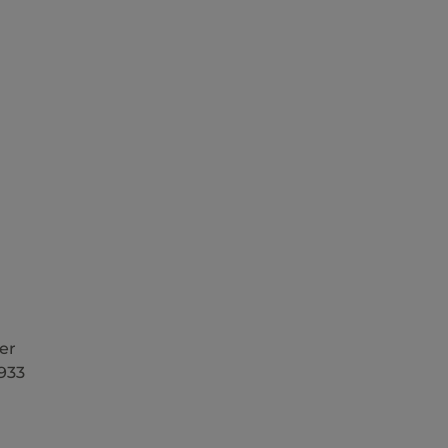
er
1933