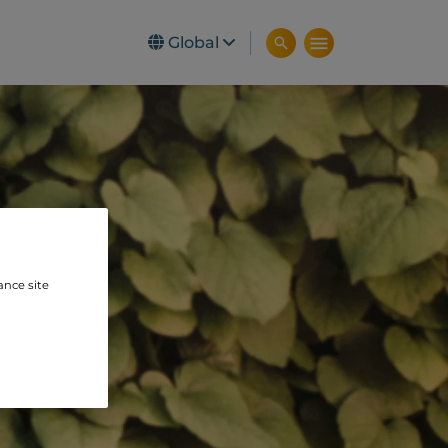
Global
ance site