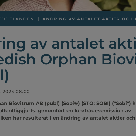
EDDELANDEN
ÄNDRING AV ANTALET AKTIER OCH RÖ
ing av antalet akti
edish Orphan Bio
l)
, 2023 08:00
n Biovitrum AB (publ) (Sobi®) (STO: SOBI) ("Sobi") h
offentliggjorts, genomfört en företrädesemission av
lken har resulterat i en ändring av antalet aktier och