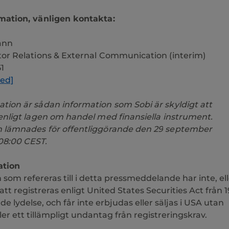
mation, vänligen kontakta:
ann
tor Relations & External Communication (interim)
51
ted]
tion är sådan information som Sobi är skyldigt att
 enligt lagen om handel med finansiella instrument.
 lämnades för offentliggörande den 29
september
08:00 CEST.
ation
om refereras till i detta pressmeddelande har inte, ell
tt registreras enligt United States Securities Act från 
de lydelse, och får inte erbjudas eller säljas i USA utan
ller ett tillämpligt undantag från registreringskrav.