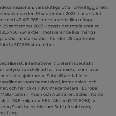
esemissionen, vars slutliga utfall offentliggjordes
eddelande den 19 september 2023, har antalet
kat med 42
419 668, motsvarande lika många
en 29 september 2023 uppgår det totala antalet
ll 353
756
464 aktier, motsvarande lika många
iga aktier är stamaktier. Per den 29 september
Sobi 14
317
866 stamaktier.
pecialiserat, internationellt biofarmaceutiskt
ör betydande skillnad för människor som lever
och svåra sjukdomar. Sobi tillhandahåller
handlingar inom hematologi, immunologi och
ner, och har cirka 1 800 medarbetare i Europa,
Mellanöstern, Asien och Australien. Sobis intäkter
ck till 18,8 miljarder SEK. Aktien (STO:SOBI) är
sdaq Stockholm. Mer om Sobi på sobi.com,
YouTube.