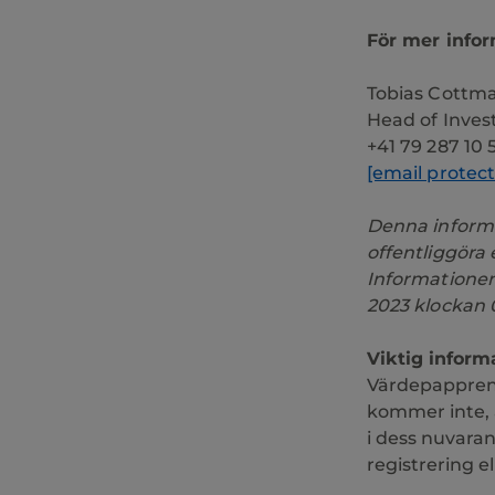
För mer infor
Tobias Cottm
Head of Inves
+41 79 287 10 
[email protec
Denna informa
offentliggöra
Informationen
2023 klockan 
Viktig inform
Värdepappren s
kommer inte, a
i dess nuvaran
registrering e