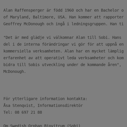
Alan Raffensperger är född 1960 och har en Bachelor of 
of Maryland, Baltimore, USA. Han kommer att rapportera 
Geoffrey McDonough och ingå i ledningsgruppen. Han till
"Det är med glädje vi välkomnar Alan till Sobi. Hans ro
del i de interna förändringar vi gör för att uppnå en ö
kommersiella verksamheten. Alan har en mycket lämplig b
erfarenhet av att operativt leda verksamheter och komme
bidra till Sobis utveckling under de kommande åren", sä
McDonough.

För ytterligare information kontakta:

Åsa Stenqvist, Informationsdirektör

Tel: 08 697 21 88

Om Swedish Orphan Biovitrum (Sobi)
