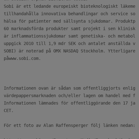
Sobi är ett ledande europeiskt bioteknologiskt läkemede
tillhandahålla innovativa behandlingar och service som 
hälsa för patienter med sällsynta sjukdomar. Produktpor
60 marknadsförda produkter samt projekt i sen klinisk f
är inflammationssjukdomar samt genetiska- och metabola 
uppgick 2010 till 1,9 mdr SEK och antalet anställda var
SOBI) är noterad på OMX NASDAQ Stockholm. Ytterligare i
påwww.sobi.com.

Informationen ovan är sådan som offentliggjorts enligt 
värdepappersmarknaden och/eller lagen om handel med fin
Informationen lämnades för offentliggörande den 17 janu
CET.

För ett foto av Alan Raffensperger följ länken nedan:
