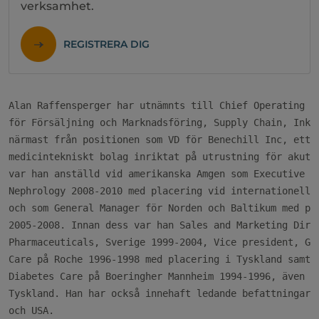
verksamhet.
REGISTRERA DIG
Alan Raffensperger har utnämnts till Chief Operating Of
för Försäljning och Marknadsföring, Supply Chain, Inköp
närmast från positionen som VD för Benechill Inc, ett a
medicintekniskt bolag inriktat på utrustning för akutvå
var han anställd vid amerikanska Amgen som Executive Di
Nephrology 2008-2010 med placering vid internationella 
och som General Manager för Norden och Baltikum med pla
2005-2008. Innan dess var han Sales and Marketing Direc
Pharmaceuticals, Sverige 1999-2004, Vice president, Glo
Care på Roche 1996-1998 med placering i Tyskland samt B
Diabetes Care på Boeringher Mannheim 1994-1996, även dä
Tyskland. Han har också innehaft ledande befattningar i
och USA.
