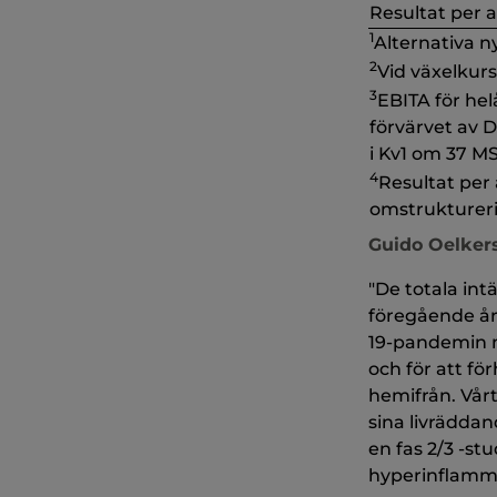
Resultat per a
1
Alternativa n
2
Vid växelkurs
3
EBITA för hel
förvärvet av 
i Kv1 om 37 M
4
Resultat per 
omstruktureri
Guido Oelkers
"De totala int
föregående år.
19-pandemin m
och för att fö
hemifrån. Vårt
sina livräddan
en fas 2/3 -s
hyperinflamma