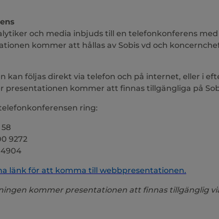
rens
alytiker och media inbjuds till en telefonkonferens me
tationen kommer att hållas av Sobis vd och koncernche
 kan följas direkt via telefon och på internet, eller i e
 presentationen kommer att finnas tillgängliga på Sob
i telefonkonferensen ring:
 58
00 9272
2 4904
na länk för att komma till webbpresentationen.
dningen kommer presentationen att finnas tillgänglig 