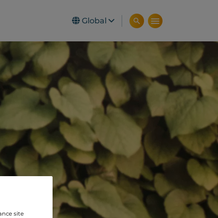
Global
ance site