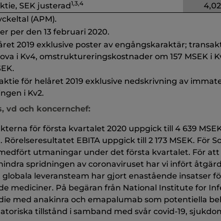
1,3,4
ktie, SEK justerad
4,02
yckeltal (APM).
er per den 13 februari 2020.
året 2019 exklusive poster av engångskaraktär; transak
Dova i Kv4, omstruktureringskostnader om 157 MSEK i Kv
SEK.
aktie för helåret 2019 exklusive nedskrivning av immater
ngen i Kv2.
, vd och koncernchef:
äkterna för första kvartalet 2020 uppgick till 4 639 MS
 Rörelseresultatet EBITA uppgick till 2 173 MSEK. För Sob
edfört utmaningar under det första kvartalet. För att 
rhindra spridningen av coronaviruset har vi infört åtgä
 globala leveransteam har gjort enastående insatser för a
de mediciner. På begäran från National Institute for Infec
tudie med anakinra och emapalumab som potentiella b
toriska tillstånd i samband med svår covid-19, sjukdo