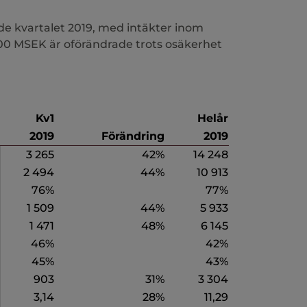
de kvartalet 2019, med intäkter inom
 300 MSEK är oförändrade trots osäkerhet
Kv1
Helår
2019
Förändring
2019
3 265
42%
14 248
2 494
44%
10 913
76%
77%
1 509
44%
5 933
1 471
48%
6 145
46%
42%
45%
43%
903
31%
3 304
3,14
28%
11,29