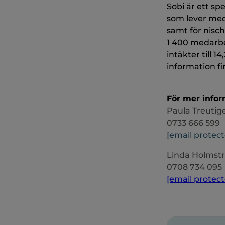
Sobi är ett sp
som lever med
samt för nisch
1 400 medarbe
intäkter till 
information f
För mer infor
Paula Treutig
0733 666 599
[email protec
Linda Holmstr
0708 734 095
[email protec