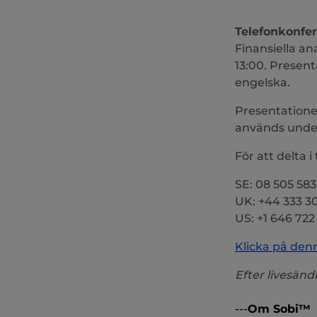
Telefonkonfe
Finansiella an
13:00. Presen
engelska.
Presentationen
används under
För att delta 
SE: 08 505 583
UK: +44 333 3
US: +1 646 72
Klicka på den
Efter livesän
---
Om Sobi™