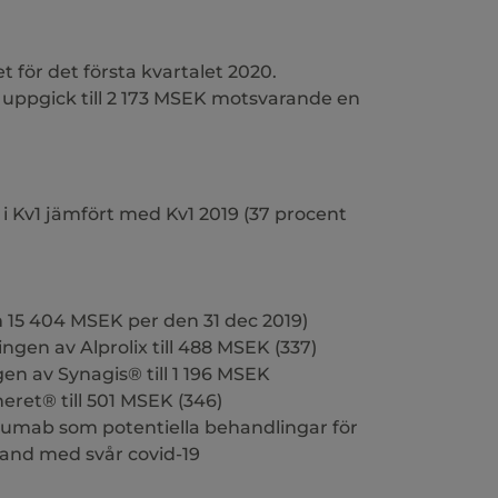
t för det första kvartalet 2020.
A uppgick till 2 173 MSEK motsvarande en
t i Kv1 jämfört med Kv1 2019 (37 procent
 15 404 MSEK per den 31 dec 2019)
ingen av Alprolix till 488 MSEK (337)
gen av Synagis® till 1 196 MSEK
neret® till 501 MSEK (346)
alumab som potentiella behandlingar för
and med svår covid-19