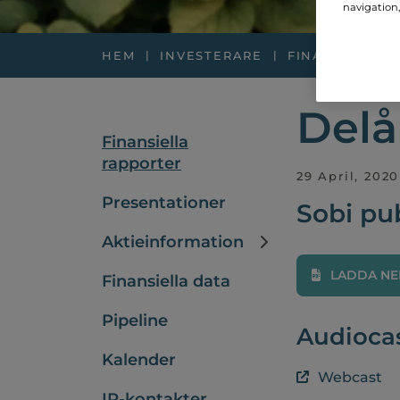
navigation,
HEM
INVESTERARE
FINANSIELLA 
Delå
Finansiella
rapporter
29 April, 2020
Presentationer
Sobi pub
Aktieinformation
LADDA NE
Finansiella data
Pipeline
Audioca
Kalender
Webcast
IR-kontakter