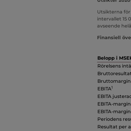
Utsikter 2020
Utsikterna fö
intervallet 15
avseende helå
Finansiell öve
Belopp i MSE
Rörelsens int
Bruttoresulta
Bruttomargin
1
EBITA
EBITA justera
EBITA-margin
EBITA-margina
Periodens res
Resultat per a