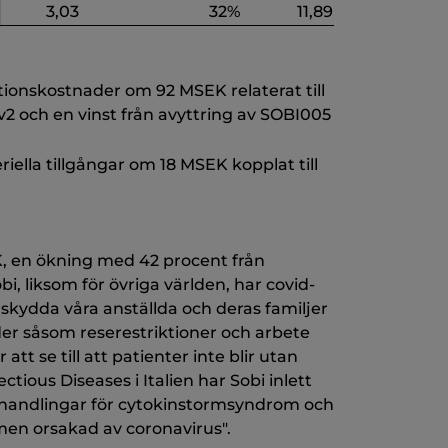
3,03
32%
11,89
tionskostnader om 92 MSEK relaterat till
2 och en vinst från avyttring av SOBI005
iella tillgångar om 18 MSEK kopplat till
EK, en ökning med 42 procent från
i, liksom för övriga världen, har covid-
skydda våra anställda och deras familjer
rder såsom reserestriktioner och arbete
tt se till att patienter inte blir utan
tious Diseases i Italien har Sobi inlett
ehandlingar för cytokinstormsyndrom och
men orsakad av coronavirus".