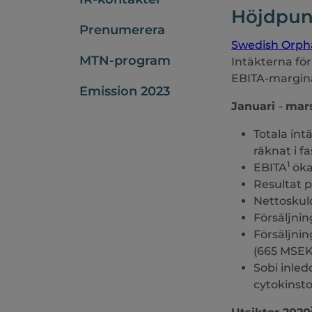
Höjdpunk
Prenumerera
Swedish Orpha
MTN-program
Intäkterna fö
EBITA-margina
Emission 2023
Januari
-
mar
Totala int
räknat i f
1
EBITA
öka
Resultat p
Nettoskul
Försäljnin
Försäljnin
(665 MSEK 
Sobi inle
cytokinst