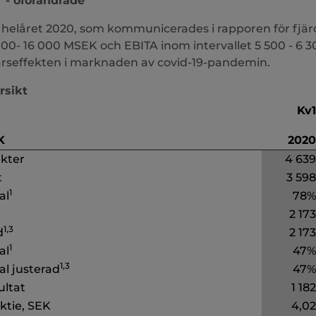
- oförändrade
r helåret 2020, som kommunicerades i rapporen för fjär
 000- 16 000 MSEK och EBITA inom intervallet 5 500 - 6
rseffekten i marknaden av covid-19-pandemin.
rsikt
Kv1
K
2020
äkter
4 639
t
3 598
1
al
78%
2 173
1,3
d
2 173
1
al
47%
1,3
l justerad
47%
ultat
1 182
ktie, SEK
4,02