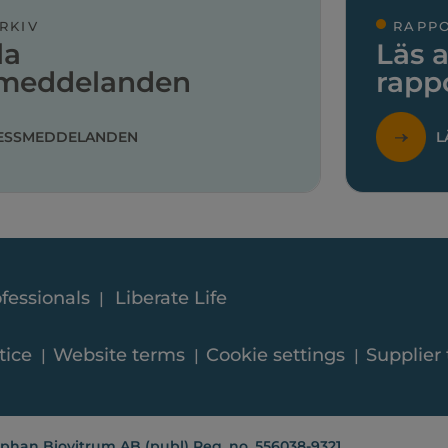
RKIV
RAPP
la
Läs a
smeddelanden
rapp
ESSMEDDELANDEN
L
fessionals
Liberate Life
tice
Website terms
Cookie settings
Supplier
phan Biovitrum AB (publ) Reg. no. 556038-9321