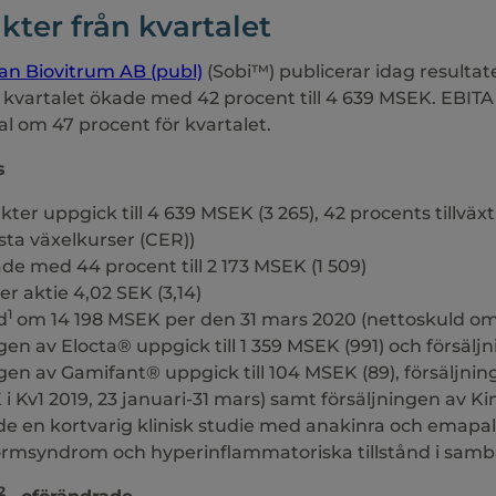
ter från kvartalet
n Biovitrum AB (publ)
(Sobi™) publicerar idag resultate
r kvartalet ökade med 42 procent till 4 639 MSEK. EBIT
l om 47 procent för kvartalet.
s
äkter uppgick till 4 639 MSEK (3 265), 42 procents tillväx
asta växelkurser (CER))
de med 44 procent till 2 173 MSEK (1 509)
er aktie 4,02 SEK (3,14)
1
d
om 14 198 MSEK per den 31 mars 2020 (nettoskuld om
gen av Elocta® uppgick till 1 359 MSEK (991) och försäljn
gen av Gamifant® uppgick till 104 MSEK (89), försäljnin
i Kv1 2019, 23 januari-31 mars) samt försäljningen av Ki
dde en kortvarig klinisk studie med anakinra och emap
ormsyndrom och hyperinflammatoriska tillstånd i samb
2