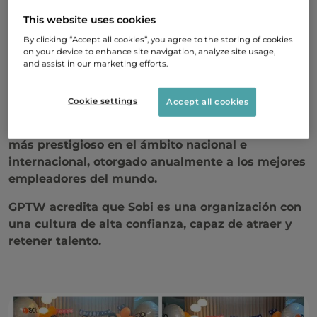
segundo año
This website uses cookies
consecutivo, la
By clicking “Accept all cookies”, you agree to the storing of cookies
on your device to enhance site navigation, analyze site usage,
Certificación Great Place
and assist in our marketing efforts.
to Work
Cookie settings
Accept all cookies
GPTW es el reconocimiento relacionado con la
gestión de personas y la estrategia de negocio
más prestigioso en el ámbito nacional e
internacional, otorgado anualmente a los mejores
empleadores del mundo.
GPTW acredita que Sobi es una organización con
una cultura de alta confianza, capaz de atraer y
retener talento.