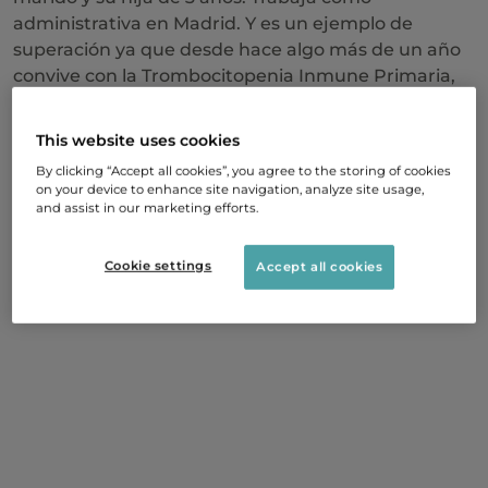
administrativa en Madrid. Y es un ejemplo de
superación ya que desde hace algo más de un año
convive con la Trombocitopenia Inmune Primaria,
una enfermedad rara autoinmune.
l proceso hasta el
This website uses cookies
By clicking “Accept all cookies”, you agree to the storing of cookies
diagnóstico de Patricia.
on your device to enhance site navigation, analyze site usage,
and assist in our marketing efforts.
Como cualquier persona a la que diagnostican una
enfermedad minoritaria, la aparición de los
Cookie settings
Accept all cookies
primeros síntomas y las primeras visitas a
especialistas las vivió con gran incertidumbre.