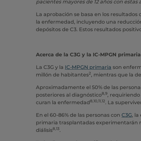
pacientes mayores de 12 años con estas 
La aprobación se basa en los resultados 
la enfermedad, incluyendo una reducción d
depósitos de C3. Estos resultados positi
Acerca de la C3G y la IC-MPGN primaria
La C3G y la
IC‑MPGN primaria
son enferme
2
millón de habitantes
, mientras que la 
Aproximadamente el 50% de las personas 
8,9
posteriores al diagnóstico
, requiriendo
8,10,11,12
curan la enfermedad
. La supervive
En el 60-86% de las personas con
C3G
, l
primaria trasplantadas experimentarán re
8,13
diálisis
.