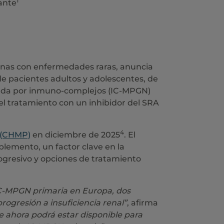
1
ante
onas con enfermedades raras, anuncia
e pacientes adultos y adolescentes, de
diada por inmuno-complejos (IC-MPGN)
el tratamiento con un inhibidor del SRA
4
 (CHMP)
en diciembre de 2025
. El
plemento, un factor clave en la
rogresivo y opciones de tratamiento
IC-MPGN primaria en Europa, dos
rogresión a insuficiencia renal”
, afirma
de ahora podrá estar disponible para