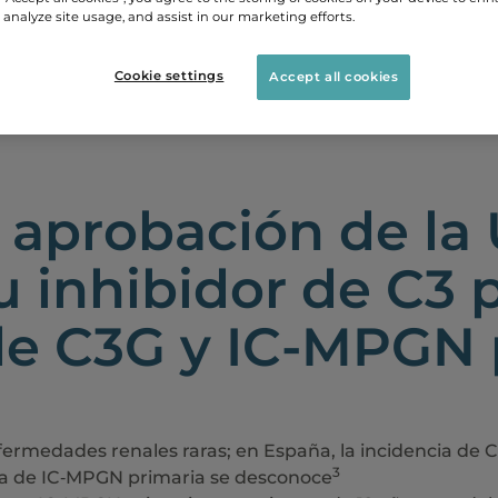
 analyze site usage, and assist in our marketing efforts.
Cookie settings
Accept all cookies
a aprobación de la
 inhibidor de C3 p
de C3G y IC-MPGN 
ermedades renales raras; en España, la incidencia de C
3
 la de IC‑MPGN primaria se desconoce