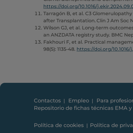
https://doi.org/10.1016/j.ekir.2024.09.
Tarragón B, et al. C3 Glomerulopathy 
after Transplantation. Clin J Am Soc
Wilson GJ, et al. Long-term outcomes
an ANZDATA registry study. BMC Nephr
Fakhouri F, et al. Practical managem
98(5): 1135-48.
https://doi.org/10.1016/
Contactos
Empleo
Para profesio
Repositorio de fichas técnicas EMA 
Política de cookies
Política de priv