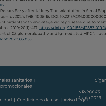
017
Recurs Early after Kidney Transplantation in Serial Biop
 Nephrol. 2024; 19(8):1005-15. DOI: 10.2215/CJN.000000
 of patients with end-stage kidney disease due to mem
ol. 2019; 20(1) :417.
https://doi.org/10.1186/s12882-019-
ent of C3 glomerulopathy and Ig-mediated MPGN: facts 
j.kint.2020.05.053
Síga
nales sanitarios
y promocionales
NP-28843
Junio 2023
acidad
Condiciones de uso
Aviso Legal