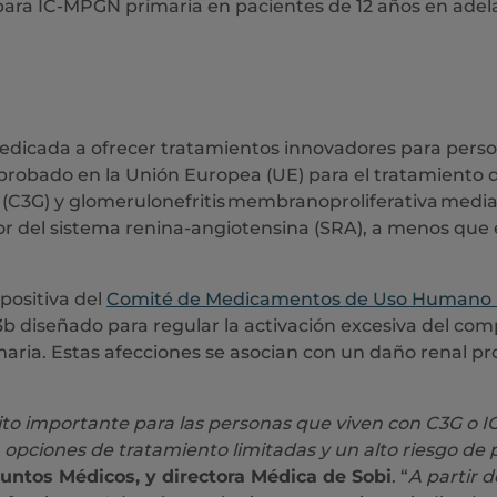
 para IC-MPGN primaria en pacientes de 12 años en adel
dedicada a ofrecer tratamientos innovadores para pers
probado en la Unión Europea (UE) para el tratamiento d
C3 (C3G) y glomerulonefritis membranoproliferativa me
r del sistema renina-angiotensina (SRA), a menos que 
positiva del
Comité de Medicamentos de Uso Humano
3b diseñado para regular la activación excesiva del com
imaria. Estas afecciones se asocian con un daño renal p
ito importante para las personas que viven con C3G o 
opciones de tratamiento limitadas y un alto riesgo de p
suntos Médicos, y directora Médica de Sobi
. “
A partir 