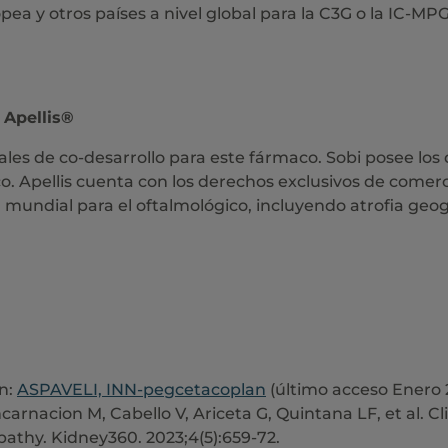
a y otros países a nivel global para la C3G o la IC-MP
 Apellis®
ales de co-desarrollo para este fármaco. Sobi posee los
o. Apellis cuenta con los derechos exclusivos de comerc
 mundial para el oftalmológico, incluyendo atrofia geog
en:
ASPAVELI, INN-pegcetacoplan
(último acceso Enero 
arnacion M, Cabello V, Ariceta G, Quintana LF, et al. Cl
athy. Kidney360. 2023;4(5):659-72.