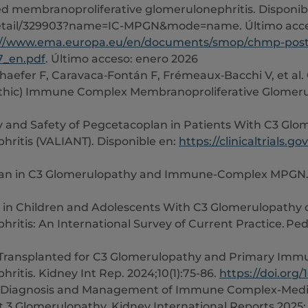
 membranoproliferative glomerulonephritis. Disponibl
detail/329903?name=IC-MPGN&mode=name. Último acces
://www.ema.europa.eu/en/documents/smop/chmp-post-
7_en.pdf
. Último acceso: enero 2026
Schaefer F, Caravaca‑Fontán F, Frémeaux‑Bacchi V, et al
thic) Immune Complex Membranoproliferative Glomerulo
acy and Safety of Pegcetacoplan in Patients With C3 
ritis (VALIANT). Disponible en:
https://clinicaltrials.
coplan in C3 Glomerulopathy and Immune-Complex MPGN. 
ion in Children and Adolescents With C3 Glomerulopat
tis: An International Survey of Current Practice. Pedi
ts Transplanted for C3 Glomerulopathy and Primary I
itis. Kidney Int Rep. 2024;10(1):75-86.
https://doi.org/
the Diagnosis and Management of Immune Complex-Medi
Glomerulopathy. Kidney International Reports 2025; 10