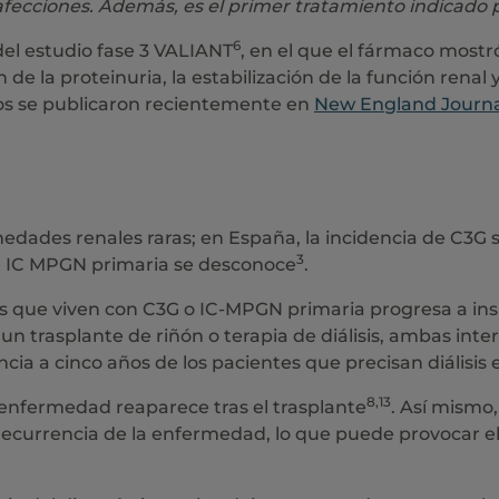
afecciones. Además, es el primer tratamiento indicado 
6
del estudio fase 3 VALIANT
, en el que el fármaco mostr
e la proteinuria, la estabilización de la función renal 
vos se publicaron recientemente en
New England Journa
dades renales raras; en España, la incidencia de C3G s
3
de IC MPGN primaria se desconoce
.
que viven con C3G o IC-MPGN primaria progresa a insuf
 un trasplante de riñón o terapia de diálisis, ambas in
ncia a cinco años de los pacientes que precisan diálisis 
8,13
a enfermedad reaparece tras el trasplante
. Así mismo
currencia de la enfermedad, lo que puede provocar el 