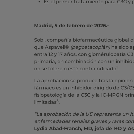
Es el primer tratamiento para C3G y
Madrid, 5 de febrero de 2026.-
Sobi, compañía biofarmacéutica global 
que Aspaveli®
(pegcetacoplán)
ha sido a
entra 12 y 17 años, con glomérulopatía 
primaria, en combinación con un inhibido
1
no se tolere o esté contraindicado
.
La aprobación se produce tras la opinión 
fármaco es un inhibidor dirigido de C3/C
fisiopatología de la C3G y la IC‑MPGN pr
5
limitadas
.
“La aprobación de la UE representa un h
enfermedades renales graves y raras con 
Lydia Abad-Franch, MD, jefa de I+D y A