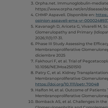
Orpha.net. Immunoglobulin-mediated
https://www.orpha.net/en/disease/
CHMP Aspaveli. Disponible en:
https
opinion-aspaveli-ema-vr-000024893
Kavanagh D, Ariceta G, Vivarelli M, 
Glomerulopathy and Primary (Idiopa
2026;11(1):17‑31.
Phase III Study Assessing the Effic
Membranoproliferative Glomeruloneph
diciembre 2025
Fakhouri F, et al. Trial of Pegceta
10.1056/NEJMoa2501510
Patry C, et al. Kidney Transplantat
Membranoproliferative Glomerulonephri
https://doi.org/10.1111/petr.70048
Halfon M, et al. Outcome of Patien
Membranoproliferative Glomerulonephr
Bomback AS, et al. Challenges in 
Glomerulonephritis and Complement 3 