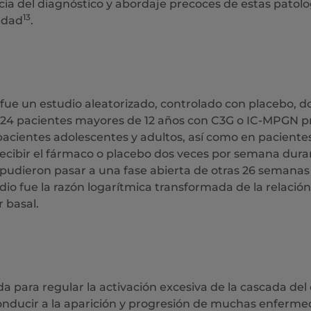
cia del diagnóstico y abordaje precoces de estas patolo
13
medad
.
fue un estudio aleatorizado, controlado con placebo, do
 124 pacientes mayores de 12 años con C3G o IC-MPGN pr
pacientes adolescentes y adultos, así como en pacientes
recibir el fármaco o placebo dos veces por semana dura
pudieron pasar a una fase abierta de otras 26 semanas e
tudio fue la razón logarítmica transformada de la relaci
r basal.
ada para regular la activación excesiva de la cascada d
nducir a la aparición y progresión de muchas enfermed