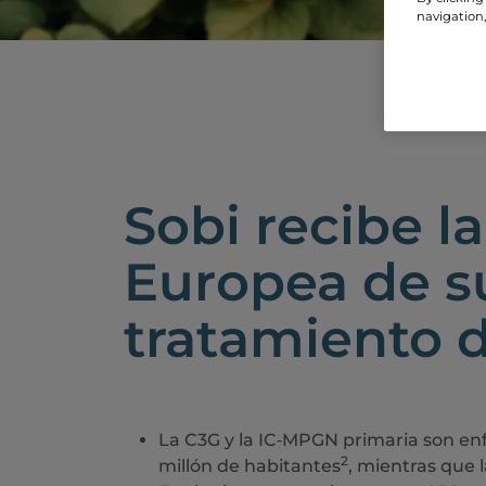
navigation,
Sobi recibe l
Europea de su
tratamiento 
La C3G y la IC‑MPGN primaria son enf
2
millón de habitantes
, mientras que