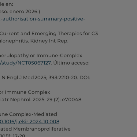
e en:
o: enero 2026.)
authorisation-summary-positive-
. Current and Emerging Therapies for C3
nephritis. Kidney Int Rep.
Glomerulopathy or Immune-Complex
gov/study/NCT05067127
. Último acceso:
N Engl J Med 2025; 393:2210-20. DOI:
hy or Immune Complex
atr Nephrol. 2025; 29 (2): e70048.
mmune Complex-Mediated
10.1016/j.ekir.2024.10.008
ated Membranoproliferative
(1): 17-28.