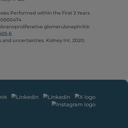
sies Performed within the First 2 Years
0000000474
branoproliferative glomerulonephritis:
1605-6
and uncertainties. Kidney Int. 2020;
nos