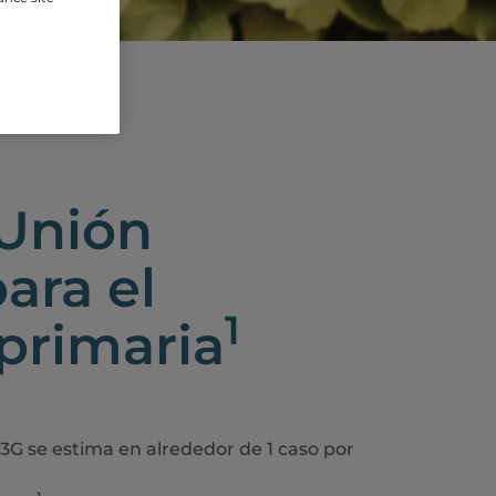
 Unión
ara el
1
primaria
3G se estima en alrededor de 1 caso por