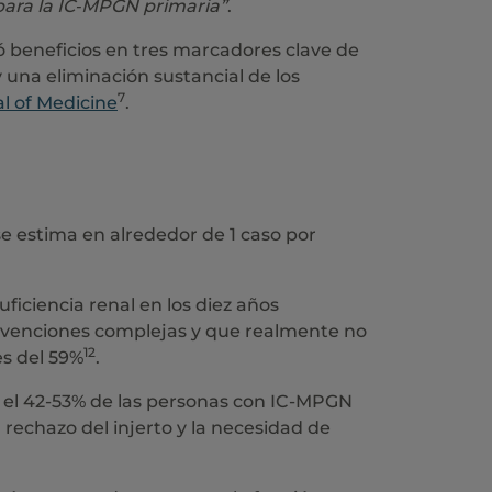
para la IC‑MPGN primaria”
.
ó beneficios en tres marcadores clave de
y una eliminación sustancial de los
7
l of Medicine
.
e estima en alrededor de 1 caso por
iciencia renal en los diez años
tervenciones complejas y que realmente no
12
es del 59%
.
, el 42-53% de las personas con IC-MPGN
rechazo del injerto y la necesidad de