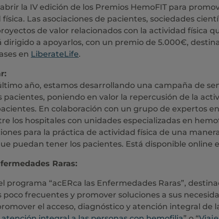
rir la IV edición de los Premios HemoFIT para promover
d física. Las asociaciones de pacientes, sociedades cientí
oyectos de valor relacionados con la actividad física q
dirigido a apoyarlos, con un premio de 5.000€, destina
bases en
LiberateLife
.
r:
l último año, estamos desarrollando una campaña de sen
os pacientes, poniendo en valor la repercusión de la activ
 pacientes. En colaboración con un grupo de expertos en
tre los hospitales con unidades especializadas en hemof
nes para la práctica de actividad física de una manera 
ue puedan tener los pacientes. Está disponible online 
nfermedades Raras:
el programa “acERca las Enfermedades Raras”, destinad
s poco frecuentes y promover soluciones a sus necesid
romover el acceso, diagnóstico y atención integral de 
tención integral a las personas con hemofilia
” o “
Viaj