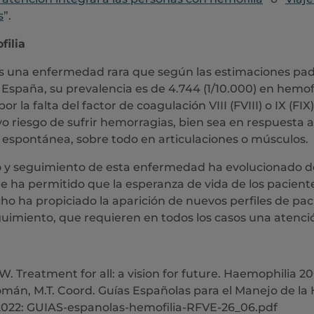
s
”.
filia
es una enfermedad rara que según las estimaciones pa
España, su prevalencia es de 4.744 (1/10.000) en hemofil
or la falta del factor de coagulación VIII (FVIII) o IX (F
vo riesgo de sufrir hemorragias, bien sea en respuesta
 espontánea, sobre todo en articulaciones o músculos.
o y seguimiento de esta enfermedad ha evolucionado d
e ha permitido que la esperanza de vida de los paciente
ho ha propiciado la aparición de nuevos perfiles de pac
uimiento, que requieren en todos los casos una atención
. Treatment for all: a vision for future. Haemophilia 20
mán, M.T. Coord. Guías Españolas para el Manejo de la 
2022: GUIAS-espanolas-hemofilia-RFVE-26_06.pdf