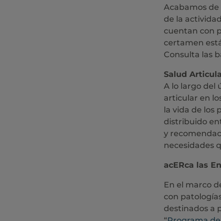
Acabamos de ab
de la activida
cuentan con pr
certamen está 
Consulta las 
Salud Articula
A lo largo de
articular en l
la vida de los
distribuido en
y recomendacio
necesidades q
acERca las E
En el marco d
con patología
destinados a p
“
Programa de a