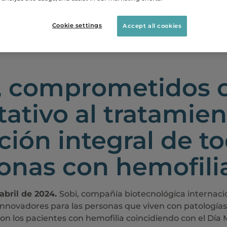
Cookie settings
Accept all cookies
ENSA
, comprometidos c
tativo al tratamien
ción integral de to
onas con hemofili
 abril de 2024.
Sobi, compañía biotecnológica internacio
innovadores para las personas que viven con patologías
n los pacientes con hemofilia coincidiendo con el Día 