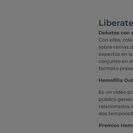
Liberate
Debates con e
Con ellos, col
sobre temas de
expertos en la
conjunto en el
formato presen
Hemofilia Out
Es un vídeo po
público genera
relacionados c
dos temporada
Premios Hemo