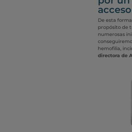
por un
acceso 
De esta forma
propósito de t
numerosas inic
conseguiremos
hemofilia, inc
directora de 