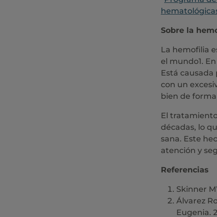
hematológica
Sobre la hemo
La hemofilia 
el mundo1. En 
Está causada p
con un excesi
bien de forma
El tratamient
décadas, lo qu
sana. Este hec
atención y seg
Referencias
Skinner MW
Álvarez Ro
Eugenia. 