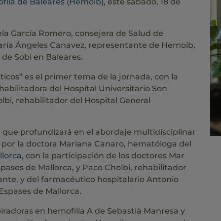
flia de Baleares (Hemoib)
, este sábado, 18 de
la García Romero, consejera de Salud de
aría Ángeles Canavez, representante de Hemoib,
 de Sobi en Baleares.
ticos” es el primer tema de la jornada, con la
habilitadora del Hospital Universitario Son
lbi, rehabilitador del Hospital General
 que profundizará en el abordaje multidisciplinar
 por la doctora Mariana Canaro, hematóloga del
llorca
, con la participación de los doctores Mar
spases de Mallorca, y Paco Cholbi, rehabilitador
cante, y del farmacéutico hospitalario Antonio
 Espases de Mallorca.
piradoras en hemofilia A de Sebastià Manresa y