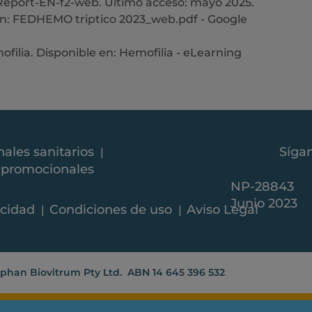
Report-EN-f2-web. Último acceso: mayo 2025.
en: FEDHEMO triptico 2023_web.pdf - Google
filia. Disponible en: Hemofilia - eLearning
Síga
nales sanitarios
y promocionales
NP-28843
Junio 2023
acidad
Condiciones de uso
Aviso Legal
rphan Biovitrum Pty Ltd. ABN 14 645 396 532