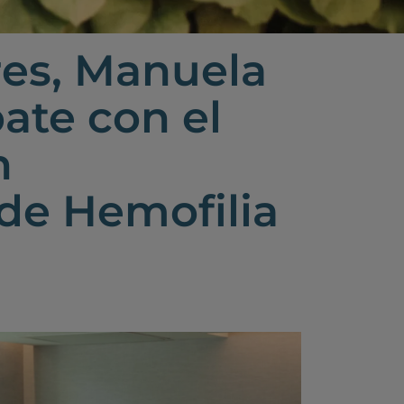
res, Manuela
ate con el
n
 de Hemofilia