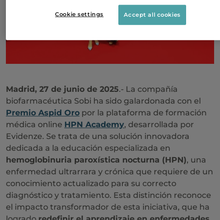
Cookie settings
Accept all cookies
Madrid, 27 de junio de 2025
.- La compañía
biofarmacéutica Sobi ha sido galardonada con el
Premio Aspid Oro
por la plataforma de formación
médica online
HPN Academy
, desarrollada por
Evidenze. Se trata de una solución innovadora
dedicada a la educación especializada en
hemoglobinuria paroxística nocturna (HPN)
, una
enfermedad ultrarrara y crónica que requiere de un
conocimiento actualizado para su correcto
diagnóstico y tratamiento. Esta distinción reconoce
el impacto transformador de esta iniciativa, que ha
logrado
redefinir el aprendizaje en enfermedades