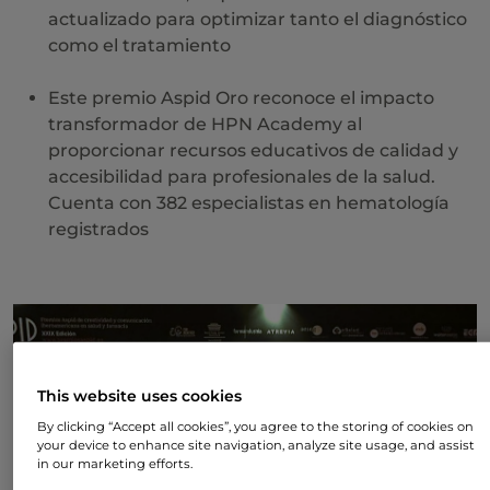
actualizado para optimizar tanto el diagnóstico
como el tratamiento
Este premio Aspid Oro reconoce el impacto
transformador de HPN Academy al
proporcionar recursos educativos de calidad y
accesibilidad para profesionales de la salud.
Cuenta con 382 especialistas en hematología
registrados
This website uses cookies
By clicking “Accept all cookies”, you agree to the storing of cookies on
your device to enhance site navigation, analyze site usage, and assist
in our marketing efforts.