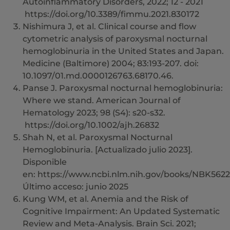
Autoinflammatory Disorders, 2022; 12 - 2021
https://doi.org/10.3389/fimmu.2021.830172
Nishimura J, et al. Clinical course and flow
cytometric analysis of paroxysmal nocturnal
hemoglobinuria in the United States and Japan.
Medicine (Baltimore) 2004; 83:193-207. doi:
10.1097/01.md.0000126763.68170.46.
Panse J. Paroxysmal nocturnal hemoglobinuria:
Where we stand. American Journal of
Hematology 2023; 98 (S4): s20-s32.
https://doi.org/10.1002/ajh.26832
Shah N, et al. Paroxysmal Nocturnal
Hemoglobinuria. [Actualizado julio 2023].
Disponible
en: https://www.ncbi.nlm.nih.gov/books/NBK56229
Último acceso: junio 2025
Kung WM, et al. Anemia and the Risk of
Cognitive Impairment: An Updated Systematic
Review and Meta-Analysis. Brain Sci. 2021;