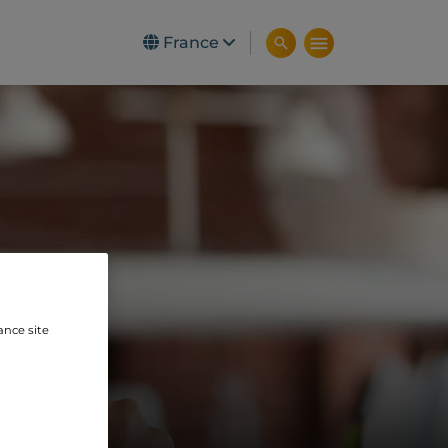
France
ance site