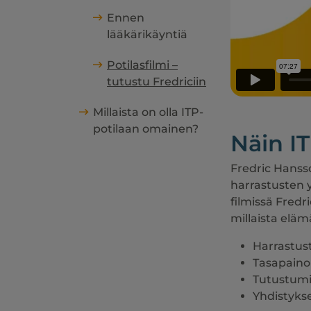
Ennen
lääkärikäyntiä
Potilasfilmi –
tutustu Fredriciin
Millaista on olla ITP-
potilaan omainen?
Näin IT
Fredric Hansso
harrastusten 
filmissä Fred
millaista elä
Harrastus
Tasapainoi
Tutustumise
Yhdistyks