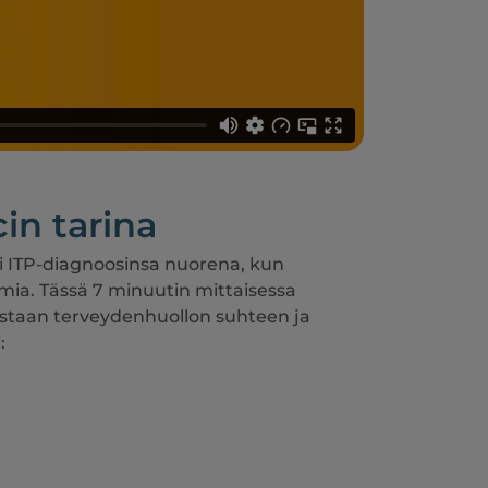
in tarina
ai ITP-diagnoosinsa nuorena, kun
ia. Tässä 7 minuutin mittaisessa
istaan terveydenhuollon suhteen ja
:
a