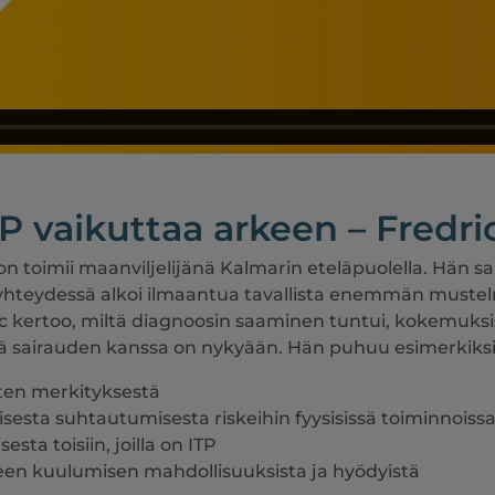
P vaikuttaa arkeen – Fredric
n toimii maanviljelijänä Kalmarin eteläpuolella. Hän s
yhteydessä alkoi ilmaantua tavallista enemmän mustelm
ric kertoo, miltä diagnoosin saaminen tuntui, kokemuks
mä sairauden kanssa on nykyään. Hän puhuu esimerkiksi
ten merkityksestä
sesta suhtautumisesta riskeihin fyysisissä toiminnoiss
sta toisiin, joilla on ITP
een kuulumisen mahdollisuuksista ja hyödyistä