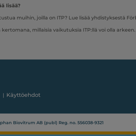
ää lisää?
tustua muihin, joilla on ITP? Lue lisää yhdistyksestä F
 kertomana, millaisia vaikutuksia ITP:llä voi olla arkeen
Käyttöehdot
phan Biovitrum AB (publ) Reg. no. 556038-9321