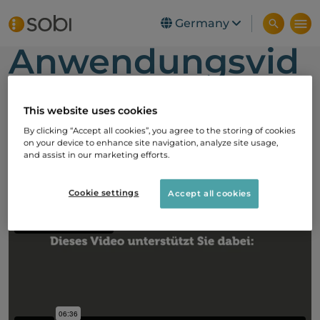
Skip to main content
Germany
Anwendungsvid
eo
This website uses cookies
By clicking “Accept all cookies”, you agree to the storing of cookies
Hier finden Sie das Anwendungsvideo zur
on your device to enhance site navigation, analyze site usage,
®
®
Selbstinfusion mit Aspaveli
enFuse
.
and assist in our marketing efforts.
Cookie settings
Accept all cookies