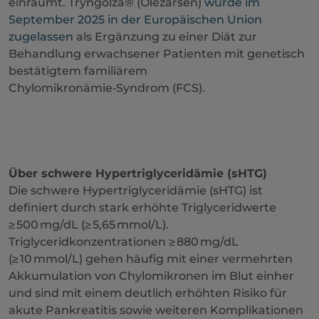
einräumt. Tryngolza® (Olezarsen)
wurde im
September 2025 in der Europäischen Union
zugelassen
als Ergänzung zu einer Diät zur
Behandlung erwachsener Patienten mit genetisch
bestätigtem familiärem
Chylomikronämie‑Syndrom (FCS).
Über schwere Hypertriglyceridämie (sHTG)
Die schwere Hypertriglyceridämie (sHTG) ist
definiert durch stark erhöhte Triglyceridwerte
≥ 500 mg/dL (≥ 5,65 mmol/L).
Triglyceridkonzentrationen ≥ 880 mg/dL
(≥ 10 mmol/L) gehen häufig mit einer vermehrten
Akkumulation von Chylomikronen im Blut einher
und sind mit einem deutlich erhöhten Risiko für
akute Pankreatitis sowie weiteren Komplikationen