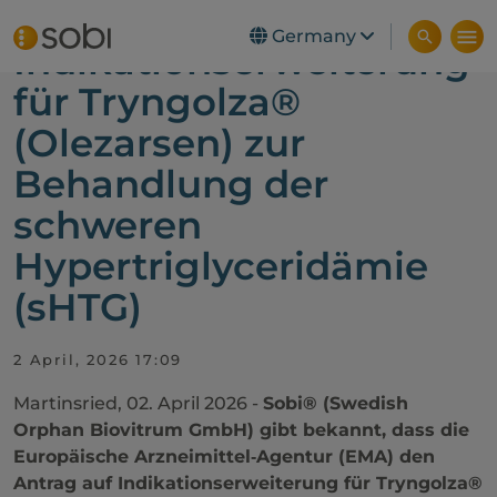
EMA prüft
Skip to main content
Germany
Indikationserweiterung
für Tryngolza®
(Olezarsen) zur
Behandlung der
schweren
Hypertriglyceridämie
(sHTG)
2 April, 2026 17:09
Martinsried, 02. April 2026 -
Sobi® (Swedish
Orphan Biovitrum GmbH) gibt bekannt, dass die
Europäische Arzneimittel‑Agentur (EMA) den
Antrag auf Indikationserweiterung für Tryngolza®