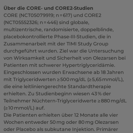
Über die CORE‑ und CORE2‑Studien
CORE (NCT05079919; n = 617) und CORE2
(NCT05552326; n = 446) sind globale,
multizentrische, randomisierte, doppelblinde,
placebokontrollierte Phase‑III‑Studien, die in
Zusammenarbeit mit der TIMI Study Group
durchgeführt wurden. Ziel war die Untersuchung
von Wirksamkeit und Sicherheit von Olezarsen bei
Patienten mit schwerer Hypertriglyceridämie.
Eingeschlossen wurden Erwachsene ab 18 Jahren
mit Triglyceridwerten ≥ 500 mg/dL (≥ 5,65 mmol/L),
die eine leitliniengerechte Standardtherapie
erhielten. Zu Studienbeginn wiesen 43 % der
Teilnehmer Nüchtern-Triglyceridwerte ≥ 880 mg/dL
(≥ 10 mmol/L) auf.
Die Patienten erhielten über 12 Monate alle vier
Wochen entweder 50 mg oder 80 mg Olezarsen
oder Placebo als subkutane Injektion. Primärer