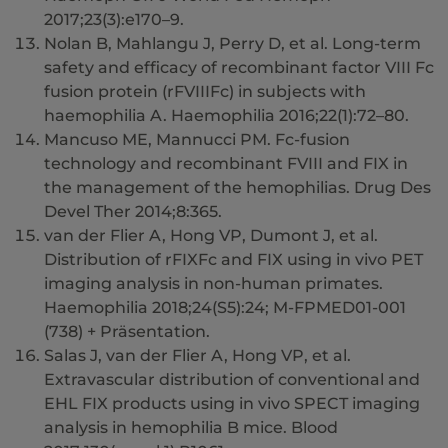
2017;23(3):e170–9.
Nolan B, Mahlangu J, Perry D, et al. Long-term
safety and efficacy of recombinant factor VIII Fc
fusion protein (rFVIIIFc) in subjects with
haemophilia A. Haemophilia 2016;22(1):72–80.
Mancuso ME, Mannucci PM. Fc-fusion
technology and recombinant FVIII and FIX in
the management of the hemophilias. Drug Des
Devel Ther 2014;8:365.
van der Flier A, Hong VP, Dumont J, et al.
Distribution of rFIXFc and FIX using in vivo PET
imaging analysis in non-human primates.
Haemophilia 2018;24(S5):24; M-FPMED01-001
(738) + Präsentation.
Salas J, van der Flier A, Hong VP, et al.
Extravascular distribution of conventional and
EHL FIX products using in vivo SPECT imaging
analysis in hemophilia B mice. Blood