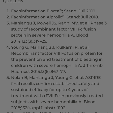
QUELLEN
®
Fachinformation Elocta
; Stand: Juli 2019.
®
Fachinformation Alprolix
; Stand: Juli 2018.
Mahlangu J, Powell JS, Ragni MV, et al. Phase 3
study of recombinant factor VIII Fc fusion
protein in severe hemophilia A. Blood
2014;123(3):317–25.
Young G, Mahlangu J, Kulkarni R, et al.
Recombinant factor VIII Fc fusion protein for
the prevention and treatment of bleeding in
children with severe hemophilia A. J Thromb
Haemost 2015;13(6):967–77.
Nolan B, Mahlangu J, Young G, et al. ASPIRE
final results confirm established safety and
sustained efficacy for up to 4 years of
treatment with rFVIIIFc in previously treated
subjects with severe hemophilia A. Blood
2018;132(suppl 1):abstr. 1192.