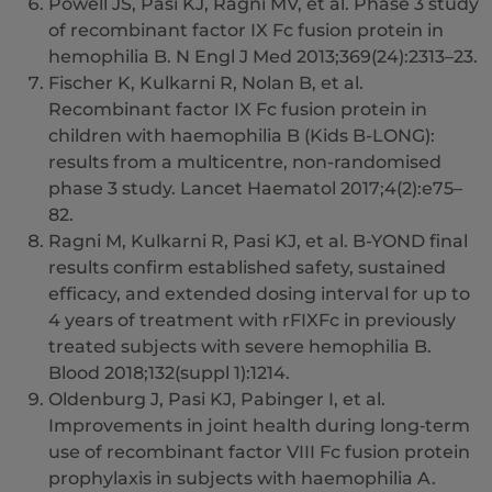
Powell JS, Pasi KJ, Ragni MV, et al. Phase 3 study
of recombinant factor IX Fc fusion protein in
hemophilia B. N Engl J Med 2013;369(24):2313–23.
Fischer K, Kulkarni R, Nolan B, et al.
Recombinant factor IX Fc fusion protein in
children with haemophilia B (Kids B-LONG):
results from a multicentre, non-randomised
phase 3 study. Lancet Haematol 2017;4(2):e75–
82.
Ragni M, Kulkarni R, Pasi KJ, et al. B-YOND final
results confirm established safety, sustained
efficacy, and extended dosing interval for up to
4 years of treatment with rFIXFc in previously
treated subjects with severe hemophilia B.
Blood 2018;132(suppl 1):1214.
Oldenburg J, Pasi KJ, Pabinger I, et al.
Improvements in joint health during long‐term
use of recombinant factor VIII Fc fusion protein
prophylaxis in subjects with haemophilia A.