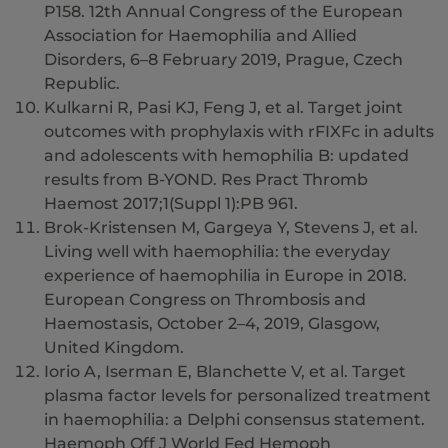
P158. 12th Annual Congress of the European
Association for Haemophilia and Allied
Disorders, 6–8 February 2019, Prague, Czech
Republic.
Kulkarni R, Pasi KJ, Feng J, et al. Target joint
outcomes with prophylaxis with rFIXFc in adults
and adolescents with hemophilia B: updated
results from B-YOND. Res Pract Thromb
Haemost 2017;1(Suppl 1):PB 961.
Brok-Kristensen M, Gargeya Y, Stevens J, et al.
Living well with haemophilia: the everyday
experience of haemophilia in Europe in 2018.
European Congress on Thrombosis and
Haemostasis, October 2–4, 2019, Glasgow,
United Kingdom.
Iorio A, Iserman E, Blanchette V, et al. Target
plasma factor levels for personalized treatment
in haemophilia: a Delphi consensus statement.
Haemoph Off J World Fed Hemoph