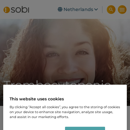
Netherlands
Skip to main content
Trombocytopenie
This website uses cookies
By clicking “Accept all cookies”, you agree to the storing of cookies
on your device to enhance site navigation, analyze site usage,
and assist in our marketing efforts.
Vind je balans