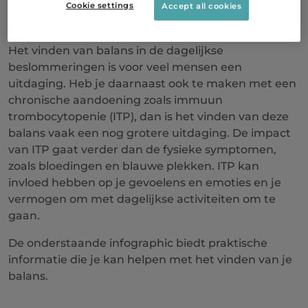
Cookie settings
Accept all cookies
Het vinden van balans in de dagelijkse
beslommeringen is voor veel mensen een
uitdaging. Heb je daarnaast ook te maken met een
chronische aandoening zoals immuun
trombocytopenie (ITP), dan is het vinden van deze
balans vaak een nog grotere uitdaging. De impact
van ITP gaat verder dan de fysieke symptomen,
zoals bloedingen en blauwe plekken. ITP kan
invloed hebben op je gevoelens en emoties en je
vermogen om met dagelijkse activiteiten om te
gaan.
De onderstaande infographic biedt praktische
informatie die je kan helpen met het vinden van je
balans.