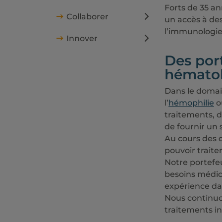
Forts de 35 a
Collaborer
un accès à de
l’immunologie
Innover
Des port
hématol
Dans le domain
l’
hémophilie
o
traitements, d
de fournir un 
Au cours des 
pouvoir traite
Notre portefeu
besoins médica
expérience da
Nous continuo
traitements i