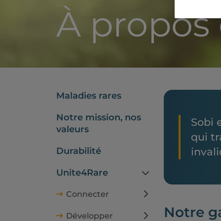
À propos 
Maladies rares
Notre mission, nos
Sobi 
valeurs
qui t
Durabilité
inval
Unite4Rare
Connecter
Notre g
Développer