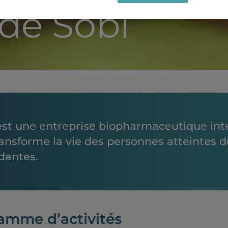
de Sobi
est une entreprise biopharmaceutique inte
ransforme la vie des personnes atteintes d
idantes.
amme d’activités