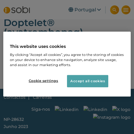
Skip to main content
Portugal
Doptelet®
(avatrombopag)
Ficha técnica
This website uses cookies
Ficha promocional
By clicking “Accept all cookies”, you agree to the storing of cookies
on your device to enhance site navigation, analyze site usage,
and assist in our marketing efforts.
REF-8719 V9.0
Data: 02/04/2024
Cookie settings
Accept all cookies
Contactos
Carreiras
Siga-nos
NP-28632
Junho 2023