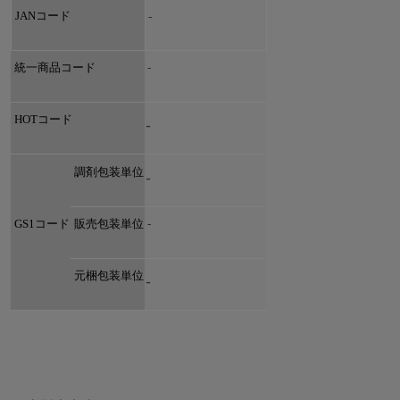
 JAN
コード　
-
-
 統一商品コード
 HOT
コード
-
 調剤包装単位
-
-
 GS1
コード
 販売包装単位
 元梱包装単位
-