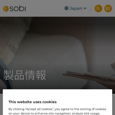
Japan
Skip to main content
製品情報
This website uses cookies
キネレット
By clicking “Accept all cookies”, you agree to the storing of cookies
on your device to enhance site navigation, analyze site usage,