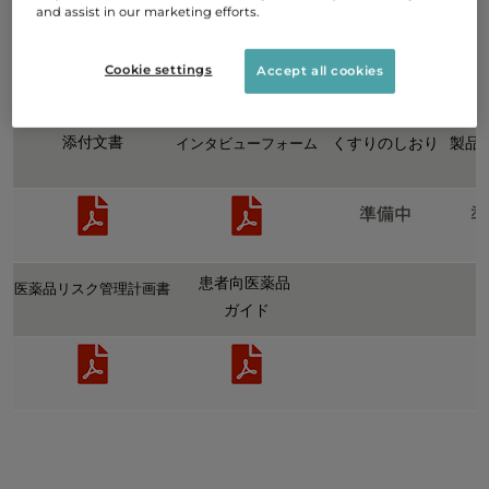
and assist in our marketing efforts.
Cookie settings
Accept all cookies
関連文書
添付文書
インタビューフォーム
くすりのしおり
製品
準備中
準
患者向医薬品
医薬品リスク管理計画書
ガイド