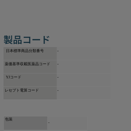
製品コード
-
日本標
準商品分類番号
-
薬価基準収載医薬品コード
-
YJ
コード
-
レセプト電算コード
 包装
-