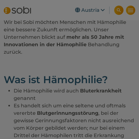
Skip to main content
Austria
Wir bei Sobi möchten Menschen mit Hämophilie
eine bessere Zukunft ermöglichen. Unser
Unternehmen blickt auf
mehr als 50 Jahre mit
Innovationen in der Hämophilie
Behandlung
zurück.
Was ist Hämophilie?
Die Hämophilie wird auch
Bluterkrankheit
genannt
Es handelt sich um eine seltene und oftmals
vererbte
Blutgerinnungsstörung
, bei der
gewisse Gerinnungsfaktoren nicht ausreichend
vom Körper gebildet werden; nur bei einem
Drittel der Hämophilen tritt die Erkrankung