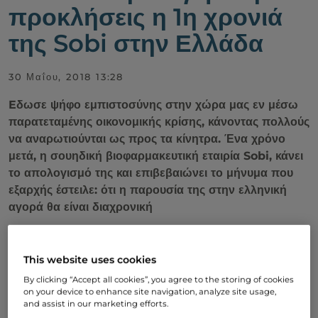
προκλήσεις η 1η χρονιά
της Sobi στην Ελλάδα
30 Μαΐου, 2018 13:28
Eδωσε ψήφο εμπιστοσύνης στην χώρα μας εν μέσω
παρατεταμένης οικονομικής κρίσης, κάνοντας πολλούς
να αναρωτιούνται ως προς τα κίνητρα. Ένα χρόνο
μετά, η σουηδική βιοφαρμακευτική εταιρία Sobi, κάνει
το απολογισμό της και επιβεβαιώνει το μήνυμα που
εξαρχής έστειλε: ότι η παρουσία της στην ελληνική
αγορά θα είναι διαχρονική
This website uses cookies
By clicking “Accept all cookies”, you agree to the storing of cookies
on your device to enhance site navigation, analyze site usage,
and assist in our marketing efforts.