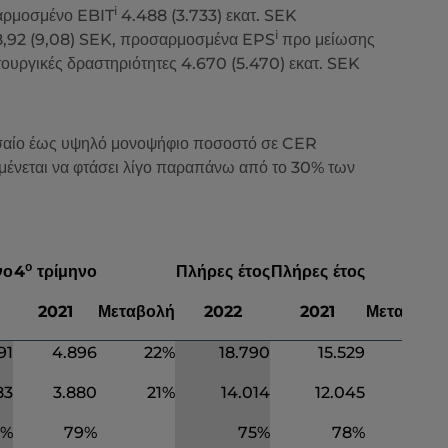
i
σαρμοσμένο EBIT
4.488 (3.733) εκατ. SEK
i
8,92 (9,08) SEK, προσαρμοσμένα EPS
προ μείωσης
τουργικές δραστηριότητες 4.670 (5.470) εκατ. SEK
εσαίο έως υψηλό μονοψήφιο ποσοστό σε CER
ένεται να φτάσει λίγο παραπάνω από το 30% των
ο
νο
4
τρίμηνο
Πλήρες έτος
Πλήρες έτος
2021
Μεταβολή
2022
2021
Μεταβολή
91
4
.
896
22
%
18
.
790
15
.
529
2
1
%
83
3
.
880
21
%
14.014
12.045
1
6
%
%
7
9
%
7
5
%
7
8
%