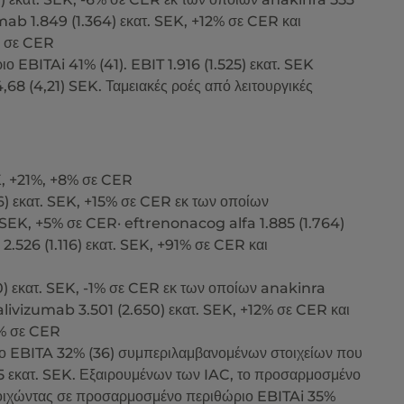
mab 1.849 (1.364) εκατ. SEK, +12% σε CER και
% σε CER
ο EBITAi 41% (41). EBIT 1.916 (1.525) εκατ. SEK
68 (4,21) SEK. Ταμειακές ροές από λειτουργικές
K, +21%, +8% σε CER
6) εκατ. SEK, +15% σε CER εκ των οποίων
 SEK, +5% σε CER· eftrenonacog alfa 1.885 (1.764)
526 (1.116) εκατ. SEK, +91% σε CER και
0) εκατ. SEK, -1% σε CER εκ των οποίων anakinra
alivizumab 3.501 (2.650) εκατ. SEK, +12% σε CER και
% σε CER
ριο EBITA 32% (36) συμπεριλαμβανομένων στοιχείων που
75 εκατ. SEK. Εξαιρουμένων των IAC, το προσαρμοσμένο
τοιχώντας σε προσαρμοσμένο περιθώριο EBITAi 35%