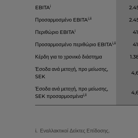
i
EBITA
2.4
i,ii
Προσαρμοσμένο
EBITA
2.4
i
Περιθώριο
EBITA
41
i,ii
Προσαρμοσμένο περιθώριο
EBITA
41
Κέρδη για το χρονικό διάστημα
1.3
Έσοδα ανά μετοχή, προ μείωσης,
4
,
SEK
Έσοδα ανά μετοχή, προ μείωσης,
4,
i
,
ii
SEK
προσαρμοσμένα
i. Εναλλακτικοί Δείκτες Επίδοσης.