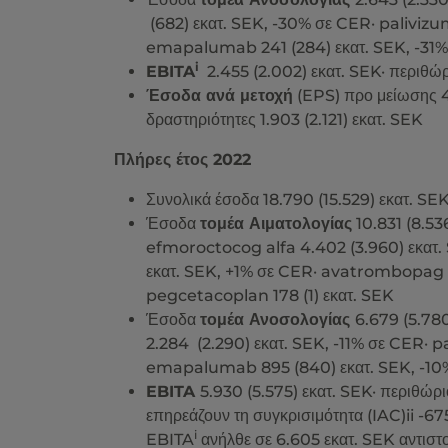
(682) εκατ. SEK, -30% σε CER· palivizu
emapalumab 241 (284) εκατ. SEK, -31
i
EBITA
2.455 (2.002) εκατ. SEK· περιθώρι
Έσοδα ανά μετοχή
(EPS) προ μείωσης 4,
δραστηριότητες 1.903 (2.121) εκατ. SEK
Πλήρες έτος 2022
Συνολικά έσοδα 18.790 (15.529) εκατ. SE
Έσοδα
τομέα Αιματολογίας
10.831 (8.53
efmoroctocog alfa 4.402 (3.960) εκατ.
εκατ. SEK, +1% σε CER· avatrombopag 2.
pegcetacoplan 178 (1) εκατ. SEK
Έσοδα
τομέα Ανοσολογίας
6.679 (5.78
2.284 (2.290) εκατ. SEK, -11% σε CER· p
emapalumab 895 (840) εκατ. SEK, -10
EBITA
5.930 (5.575) εκατ. SEK· περιθώ
επηρεάζουν τη συγκρισιμότητα (IAC)ii -6
i
EBITA
ανήλθε σε 6.605 εκατ. SEK αντισ