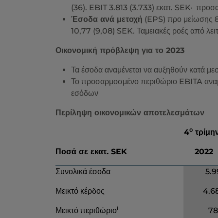
(36). EBIT 3.813 (3.733) εκατ. SEK· προ
Έσοδα ανά μετοχή
(EPS) προ μείωσης 
10,77 (9,08) SEK. Ταμειακές ροές από λει
Οικονομική πρόβλεψη για το 2023
Τα έσοδα αναμένεται να αυξηθούν κατά μ
Το προσαρμοσμένο περιθώριο EBITA αναμ
εσόδων
Περίληψη οικονομικών αποτελεσμάτων
ο
4
τρίμη
Ποσά σε εκατ. SEK
2022
Συνολικά έσοδα
5
.
9
Μεικτό κέρδος
4
.
6
i
Μεικτό περιθώριο
7
8