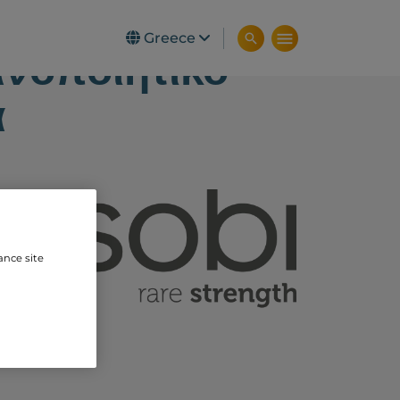
αρτου τριμήνου
Greece
ανοποιητικό
α
ance site