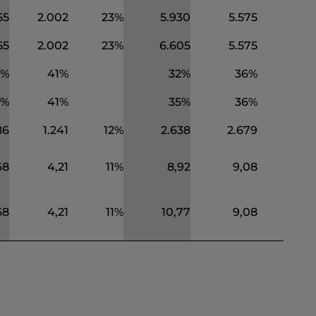
55
2.002
23
%
5
.
930
5
.
575
6
%
55
2.002
23
%
6
.
605
5
.
575
18
%
%
41
%
32
%
3
6
%
%
41
%
3
5
%
3
6
%
86
1.241
12
%
2.638
2.679
-
2
%
68
4
,
21
11
%
8
,
92
9
,
08
-
2
%
68
4
,
21
11
%
10
,
77
9
,
08
19
%