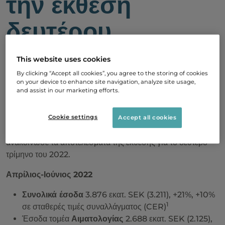
την έκθεση
δευτέρου
τριμήνου για το
This website uses cookies
2022
By clicking “Accept all cookies”, you agree to the storing of cookies
on your device to enhance site navigation, analyze site usage,
and assist in our marketing efforts.
25 Ιουλίου, 2022 23:15
Cookie settings
Accept all cookies
Η Swedish Orphan Biovitrum AB (publ) (Sobi®)
ανακοίνωσε τα αποτελέσματα της έκθεσης για το δεύτερο
τρίμηνο του 2022.
Απρίλιος-Ιούνιος 2022
Συνολικά έσοδα
3.876 εκατ. SEK (3.211), +21%, +10%
1
σε σταθερές τιμές συναλλάγματος (CER)
Έσοδα τομέα
Αιματολογίας
2.688 εκατ. SEK (2.125),