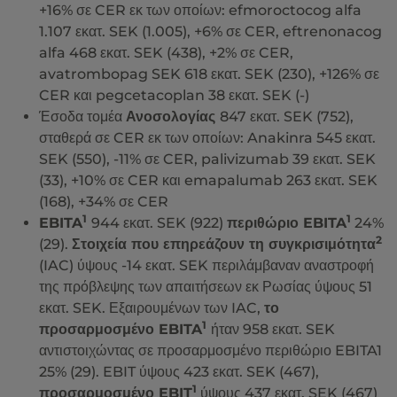
+16% σε CER εκ των οποίων: efmoroctocog alfa
1.107 εκατ. SEK (1.005), +6% σε CER, eftrenonacog
alfa 468 εκατ. SEK (438), +2% σε CER,
avatrombopag SEK 618 εκατ. SEK (230), +126% σε
CER και pegcetacoplan 38 εκατ. SEK (-)
Έσοδα τομέα
Ανοσολογίας
847 εκατ. SEK (752),
σταθερά σε CER εκ των οποίων: Anakinra 545 εκατ.
SEK (550), -11% σε CER, palivizumab 39 εκατ. SEK
(33), +10% σε CER και emapalumab 263 εκατ. SEK
(168), +34% σε CER
1
1
EBITA
944 εκατ. SEK (922)
περιθώριο EBITA
24%
2
(29).
Στοιχεία που επηρεάζουν τη συγκρισιμότητα
(IAC) ύψους -14 εκατ. SEK περιλάμβαναν αναστροφή
της πρόβλεψης των απαιτήσεων εκ Ρωσίας ύψους 51
εκατ. SEK. Εξαιρουμένων των IAC,
το
1
προσαρμοσμένο EBITA
ήταν 958 εκατ. SEK
αντιστοιχώντας σε προσαρμοσμένο περιθώριο EBITA1
25% (29). EBIT ύψους 423 εκατ. SEK (467),
1
προσαρμοσμένο EBIT
ύψους 437 εκατ. SEK (467)