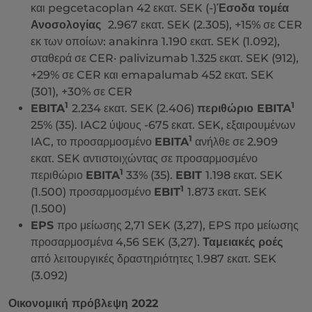
και pegcetacoplan 42 εκατ. SEK (-)
Έσοδα τομέα
Ανοσολογίας
2.967 εκατ. SEK (2.305), +15% σε CER
εκ των οποίων: anakinra 1.190 εκατ. SEK (1.092),
σταθερά σε CER· palivizumab 1.325 εκατ. SEK (912),
+29% σε CER και emapalumab 452 εκατ. SEK
(301), +30% σε CER
1
1
EBITA
2.234 εκατ. SEK (2.406)
περιθώριο EBITA
25% (35). IAC2 ύψους -675 εκατ. SEK, εξαιρουμένων
1
IAC, το προσαρμοσμένο
EBITA
ανήλθε σε 2.909
εκατ. SEK αντιστοιχώντας σε προσαρμοσμένο
1
περιθώριο
EBITA
33% (35).
EBIT
1.198 εκατ. SEK
1
(1.500) προσαρμοσμένο
EBIT
1.873 εκατ. SEK
(1.500)
EPS
προ μείωσης 2,71 SEK (3,27), EPS προ μείωσης
προσαρμοσμένα 4,56 SEK (3,27).
Ταμειακές ροές
από λειτουργικές δραστηριότητες 1.987 εκατ. SEK
(3.092)
Οικονομική πρόβλεψη 2022