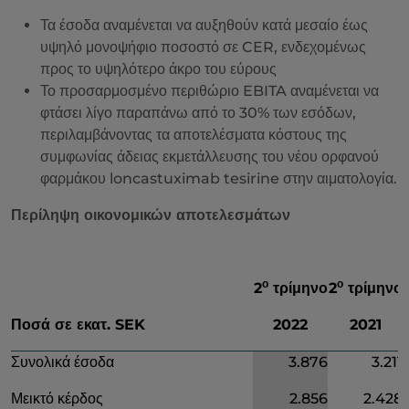
Τα έσοδα αναμένεται να αυξηθούν κατά μεσαίο έως
υψηλό μονοψήφιο ποσοστό σε CER, ενδεχομένως
προς το υψηλότερο άκρο του εύρους
Το προσαρμοσμένο περιθώριο EBITA αναμένεται να
φτάσει λίγο παραπάνω από το 30% των εσόδων,
περιλαμβάνοντας τα αποτελέσματα κόστους της
συμφωνίας άδειας εκμετάλλευσης του νέου ορφανού
φαρμάκου loncastuximab tesirine στην αιματολογία.
Περίληψη οικονομικών αποτελεσμάτων
ο
ο
2
τρίμηνο
2
τρίμηνο
Ποσά σε εκατ. SEK
2022
2021
Συνολικά έσοδα
3.876
3.211
Μεικτό κέρδος
2.856
2.428