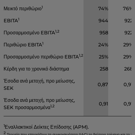
1
Μεικτό περιθώριο
74%
76%
1
EBITA
944
922
1,2
Προσαρμοσμένο EBITA
958
922
1
Περιθώριο EBITA
24%
29%
1,2
Προσαρμοσμένο περιθώριο EBITA
25%
29%
Κέρδη για το χρονικό διάστημα
258
268
Έσοδα ανά μετοχή, προ μείωσης,
0,87
0,91
SEK
Έσοδα ανά μετοχή, προ μείωσης,
0,91
0,91
1,2
SEK
προσαρμοσμένα
1
Εναλλακτικοί Δείκτες Επίδοσης (
APM
).
2
Στοιχεία που επηρεάζουν τη συγκρισιμότητα (
IAC
) το δεύτερο τρίμηνο και το 