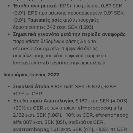
Έσοδα ανά μετοχή
(EPS) προ μείωσης 0,87 SEK
(0,91)· EPS προ μείωσης προσαρμοσμένα 0,91 SEK
(0,91).
Ταμειακές ροές
από λειτουργικές
δραστηριότητες 343 εκατ. SEK (1.393)
Σημαντικά γεγονότα μετά την περίοδο αναφοράς
:
παρουσίαση δεδομένων φάσης 3 για το
efanesoctocog alfa· συμφωνία άδειας
εκμετάλλευσης του νέου ορφανού φαρμάκου
loncastuximab tesirine στην αιματολογία
Ιανουάριος-Ιούνιος 2022
Συνολικά έσοδα
8.801 εκατ. SEK (6,872), +28%,
1
+17% σε CER
Έσοδα
τομέα Αιματολογίας
5.187 εκατ. SEK (4.003),
+20% σε CER εκ των οποίων: efmoroctocog alfa
2.132 εκατ. SEK (1.861), +10% σε CER, eftrenonacog
alfa 887 εκατ. SEK (851), σταθερά σε CER,
avatrombopag 1.211 εκατ. SEK (411), +155% σε CER